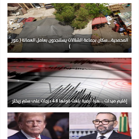
المحمدية….سكان بجماعة الشلالات يستنجدون بعامل العمالة ( صور
)
إقليم ميدلت ….هزة أرضية بلغت قوتها 4.8 درجات على سلم ريختر