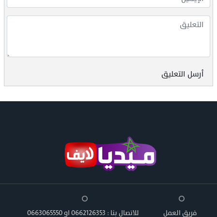
أرسل التعليق
فريق العمل
للاتصال بنا : 0662126353 او 0663065550