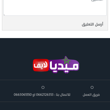
أرسل التعليق
فريق العمل
للاتصال بنا : 0662126353 او 0663065550