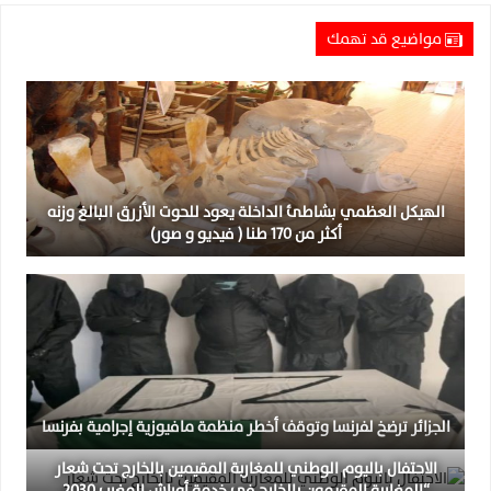
مواضيع قد تهمك
الهيكل العظمي بشاطئ الداخلة يعود للحوت الأزرق البالغ وزنه
أكثر من 170 طنا ( فيديو و صور)
الجزائر ترضخ لفرنسا وتوقف أخطر منظمة مافيوزية إجرامية بفرنسا
الاحتفال باليوم الوطني للمغاربة المقيمين بالخارج تحت شعار
“المغاربة المقيمون بالخارج في خدمة أوراش المغرب 2030