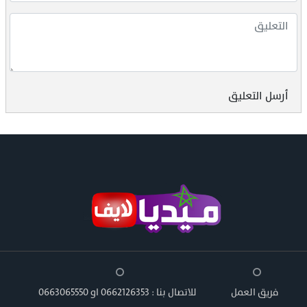
أرسل التعليق
فريق العمل
للاتصال بنا : 0662126353 او 0663065550