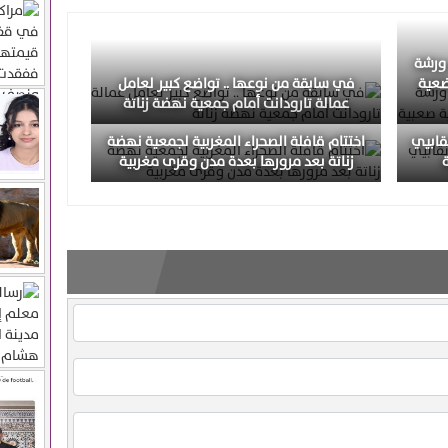
 ورشة
ضعية
في سابقة من نوعها .. تواضع كبير لعامل
عمالة تارودانت أمام جمعية نهضة زناتة
نقابيي
اختتام قافلة الصحراء المغربية لجمعية نهضة
زناتة بعد مرورها بعدة مدن وقرى مغربية