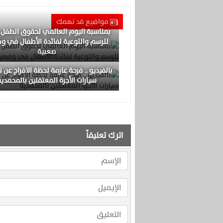
مواضيع قد تهمك
بمناسبة اليوم العالمي لحقوق الطفل
للرسم والتوعية لفائدة الأطفال في و
صعبية
بالفيديو .. فرحة عارمة لحظة الافراج عن 
سيارات الأجرة المعتقلين بالمحمدية
اترك تعليقاً