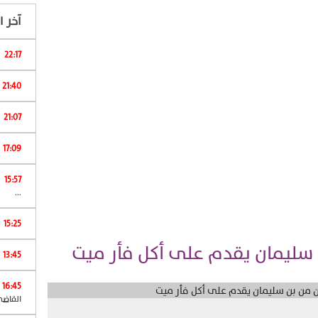
آخر ال
22:17
ا
21:40
21:07
17:09
15:57
ش
...
15:25
 سليمان يقدم على أكل فأر ميت
13:45
16:45
القاضي