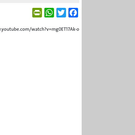
Friendly
WhatsApp
Twitter
Facebook
w.youtube.com/watch?v=mg0ET17Ak-o