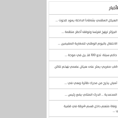
أخبار
لهيكل العظمي بشاطئ الداخلة يعود للحوت ...
الجزائر ترضخ لفرنسا وتوقف أخطر منظمة ...
الاحتفال باليوم الوطني للمغاربة المقيمين ...
حاكم سبتة: نحو 100 قتــ ـيل في موجة ...
اب مغربي يعثر على هيكل عضمي ضخم لكائن
ثعبان يخرج من محرك طائرة وهي في ...
المحمدية … الدرك الملكي يضع رئيس ...
وفاة متهم داخل قسم شرطة في قضية
 ...