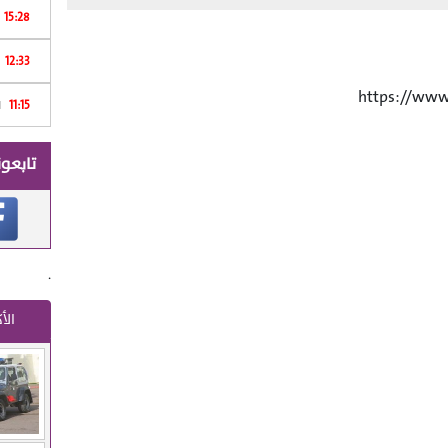
15:28
Print
12:33
https://ww
11:15
ا
تابعون
.
الأ