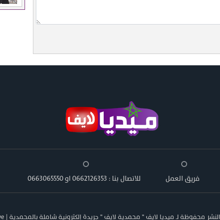
فريق العمل
للاتصال بنا : 0662126353 او 0663065550
شر محفوظة لـ ميديا لايف " محمدية لايف " جريدة إلكترونية شاملة بالمحمدية | Media Live