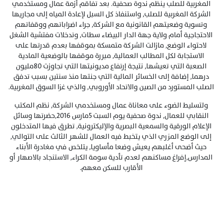
المغربية للصلب ينظم ندوة صحفية. بعد تفاقم أزمة عمال ومستخدمي
الشركة المغربية للصلب, واستنفاذ كل السبل لإعادة المياه إلى مجاريها
وتسوية وضعيتهم القانونية مع الشركة, جراء اضراباتهم ووقفاتهم
الاحتجاجية أمام ولاية جهة الدار البيضاء سطات, وتدخلات مفتشية الشغل
لاحتواء الوضع, مازالت الشركة متمسكة بموقفها بعدم قدرتها على
الاستجابة لكل المطالب العمالية, مبررة موقفها بالوضعية المادية
الصعبة التي تعيشها, نتيجة إرتفاع مديونيتها التي تجاوزت 80مليون
درهما, إضافة إلى الخسائر المالية التي جنتها منذ سنتين بسبب تدفق
الصلب المستورد من الصين والاتحاد الأوروبي, والذي غزا السوق المغربية.
ولتسليط الضوء على معاناة عمال ومستخدمي الشركة, نظم المكتب
النقابي للعمال, ندوة صحفية يوم السبت 5مارس 2016,حضرتها وسائل
الإعلام الورقية والسمعية البصرية والإليكترونية, تطرق فيها المتدخلون
إلى الوضع المزري الذي يتخبط فيه العمال للشهر الثالث على التوالي,
حيث أضحى أغلبهم يعيش وضعا مأساويا, يتلخص في مغادرة الأبناء
المدارس,إفراغ مساكنهم لعدم تأدية سومة الكراء, الاستنجاد بالاصهار أو
الأقارب للسكن معهم.