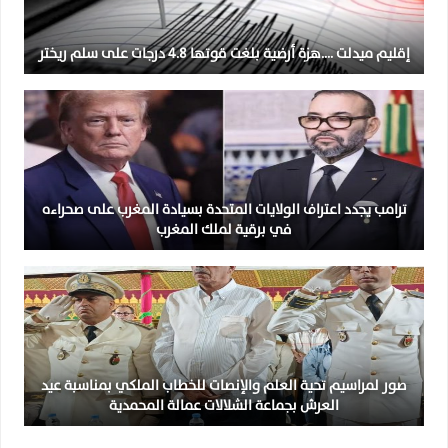
إقليم ميدلت ….هزة أرضية بلغت قوتها 4.8 درجات على سلم ريختر
ترامب يجدد اعتراف الولايات المتحدة بسيادة المغرب على صحراءه
في برقية لملك المغرب
صور لمراسيم تحية العلم والإنصات للخطاب الملكي بمناسبة عيد
العرش بجماعة الشلالات عمالة المحمدية