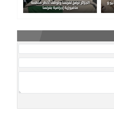
17 طنا ( فيديو و
الجزائر ترضخ لفرنسا وتوقف أخطر منظمة
مافيوزية إجرامية بفرنسا