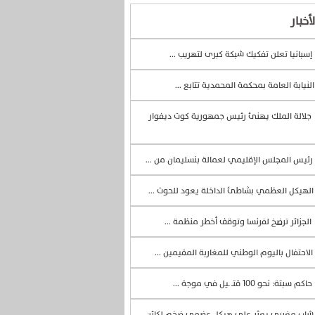
أخبار
إسبانيا تعلن تفكيك شبكة كبرى لتهريب ...
لنيابة العامة بمحكمة المحمدية تتابع ...
جلالة الملك يهنئ رئيس جمهورية كوت ديفوار
رئيس المجلس الإقليمي لعمالة بنسليمان من ...
لهيكل العظمي بشاطئ الداخلة يعود للحوت ...
الجزائر ترضخ لفرنسا وتوقف أخطر منظمة ...
الاحتفال باليوم الوطني للمغاربة المقيمين ...
حاكم سبتة: نحو 100 قتــ ـيل في موجة ...
اب مغربي يعثر على هيكل عضمي ضخم لكائن