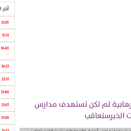
آخر ال
21:05
15:31
ا
14:43
...
10:27
22:17
ا
21:40
لإرهابية لم تكن تستهدف مدارس
21:07
ت الخبرستعاقب
17:09
15:57
ش