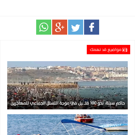
مواضيع قد تهمك
حاكم سبتة: نحو 100 قتــ ـيل في موجة التسلل الجماعي للمهاجرين