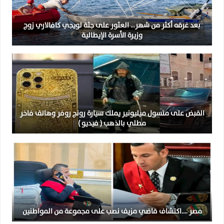
بعد غرقه أكثر من شهر… العثور على جثة لويجي كافالاري زوج
وزيرة الأسرة الإيطالية
القبض على متسول ميليونير يملك سيارة رونج روفر وهاتف فاخر
مطلي بالذهب ( فيديو )
مصر ….اكتشاف قاضي مزيف نصب على مجموعة من المواطنين