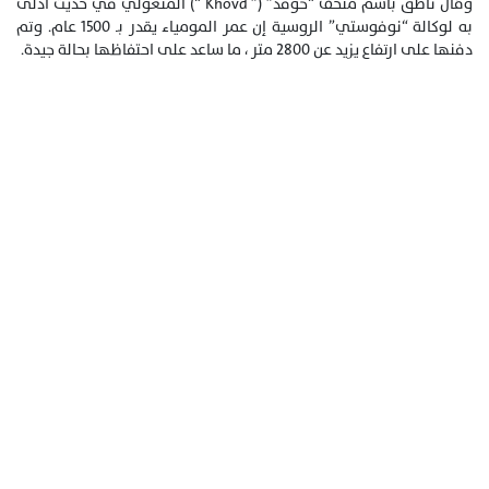
وقال ناطق باسم متحف “خوفد” (” Khovd “) المنغولي في حديث أدلى
به لوكالة “نوفوستي” الروسية إن عمر المومياء يقدر بـ 1500 عام. وتم
دفنها على ارتفاع يزيد عن 2800 متر ، ما ساعد على احتفاظها بحالة جيدة.