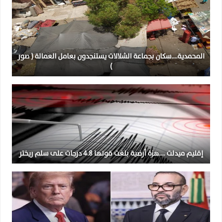
المحمدية….سكان بجماعة الشلالات يستنجدون بعامل العمالة ( صور
)
إقليم ميدلت ….هزة أرضية بلغت قوتها 4.8 درجات على سلم ريختر