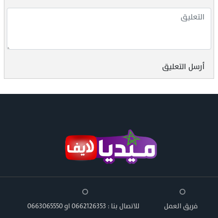
أرسل التعليق
فريق العمل
للاتصال بنا : 0662126353 او 0663065550