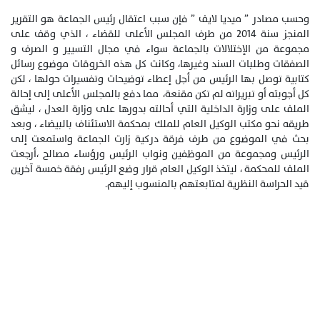
وحسب مصادر ” ميديا لايف ” فإن سبب اعتقال رئيس الجماعة هو التقرير
المنجز سنة 2014 من طرف المجلس الأعلى للقضاء ، الذي وقف على
مجموعة من الإختلالات بالجماعة سواء في مجال التسيير و الصرف و
الصفقات وطلبات السند وغيرها، وكانت كل هذه الخروقات موضوع رسائل
كتابية توصل بها الرئيس من أجل إعطاء توضيحات وتفسيرات حولها ، لكن
كل أجوبته أو تبريراته لم تكن مقنعة، مما دفع بالمجلس الأعلى إلى إحالة
الملف على وزارة الداخلية التي أحالته بدورها على وزارة العدل ، ليشق
طريقه نحو مكتب الوكيل العام للملك بمحكمة الاستئناف بالبيضاء ، وبعد
بحث في الموضوع من طرف فرقة دركية زارت الجماعة واستمعت إلى
الرئيس ومجموعة من الموظفين ونواب الرئيس ورؤساء مصالح ،أرجعت
الملف للمحكمة ، ليتخذ الوكيل العام قرار وضع الرئيس رفقة خمسة آخرين
قيد الحراسة النظرية لمتابعتهم بالمنسوب إليهم.