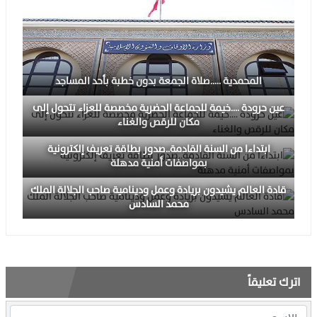
المحمدية …..صلاة الجمعة بدون خطبة بأحد المساجد
عين حرودة ….خيمة للجماعة الحضرية مخصصة للعزاء تتحول إلى
مكان للرقص والغناء
ابتداءا من السنة القادمة..صدور بطاقة تعريف إلكترونية
بمواصفات أمنية مدهلة
قادة العالم يشيدون بريادة وعمل ودينامية صاحب الجلالة الملك
محمد السادس
اترك تعليقاً