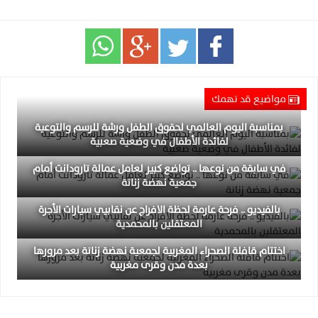
مواضيع قد تهمك
بمناسبة اليوم العالمي لحقوق الطفل ورشة للرسم والتوعية
لفائدة الأطفال في وضعية صعبية
في سابقة من نوعها .. تواضع كبير لعامل عمالة تارودانت أمام
جمعية نهضة زناتة
بالفيديو .. فرحة عارمة لحظة الافراج عن نقابيي سيارات الأجرة
المعتقلين بالمحمدية
اختتام قافلة الصحراء المغربية لجمعية نهضة زناتة بعد مرورها
بعدة مدن وقرى مغربية