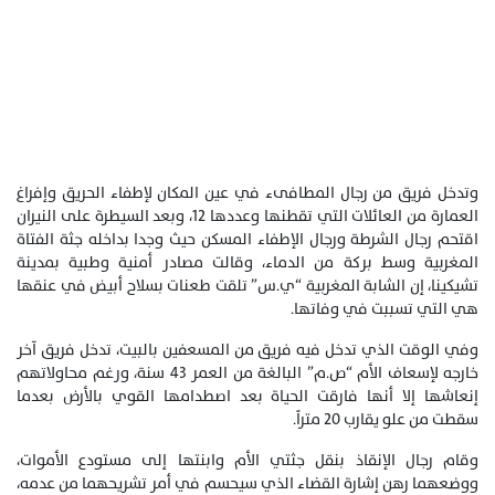
وتدخل فريق من رجال المطافىء في عين المكان لإطفاء الحريق وإفراغ
العمارة من العائلات التي تقطنها وعددها 12، وبعد السيطرة على النيران
اقتحم رجال الشرطة ورجال الإطفاء المسكن حيث وجدا بداخله جثة الفتاة
المغربية وسط بركة من الدماء، وقالت مصادر أمنية وطبية بمدينة
تشيكينا، إن الشابة المغربية “ي.س” تلقت طعنات بسلاح أبيض في عنقها
هي التي تسببت في وفاتها.
وفي الوقت الذي تدخل فيه فريق من المسعفين بالبيت، تدخل فريق آخر
خارجه لإسعاف الأم “ص.م” البالغة من العمر 43 سنة، ورغم محاولاتهم
إنعاشها إلا أنها فارقت الحياة بعد اصطدامها القوي بالأرض بعدما
سقطت من علو يقارب 20 متراً.
وقام رجال الإنقاذ بنقل جثتي الأم وابنتها إلى مستودع الأموات،
ووضعهما رهن إشارة القضاء الذي سيحسم في أمر تشريحهما من عدمه،