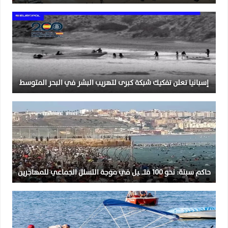
إسبانيا تعلن تفكيك شبكة كبرى لتهريب البشر في البحر المتوسط
حاكم سبتة: نحو 100 قتــ ـيل في موجة التسلل الجماعي للمهاجرين