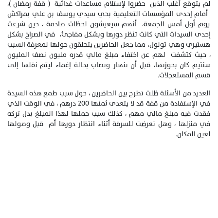
لم يتوقع أغلب الذين حضروا لإستلام مساعدات غدائية ( قفة رمضان )،
أمام إحدى المؤسسات التعليمية بحي سيدي يوسف بن علي بمراكش
يوم أول أمس الجمعة، أنهم سيعيشون لحظات صادمة ، حين شرعت
إحدى السيدات التي كانت تنظر دورها وبشكل مفاجئ، في الصراخ بشكل
هستيري وهي تولول، مما جعل الحاضرين يتحلقون حولها لمعرفة السبب
، حيث كتشفت لهم عن اختفاء مبلغ مالي قدره مليون نصف المليون
سنتيم كان بحوزتها، قبل أن تنهار وتصاب بحالة إغماء ليتم نقلها إلى
قسم المستعجلات.
العديد من الأسئلة ظلت تطرح بين الحاضرين ، حول سبب طمع هذه السيدة
في الإستفادة من قفة قد لا يتعدى ثمنها 200 درهم ، في الوقت الذي
فقدت فيه مبلغ مالي مهم ، كذلك سبب حملها لهذا المبلغ بدل تركه
في منزلها ، وهل تعرضت للسرقة أثناء انتظار دورها أم قبل وصولها
لعين المكان.