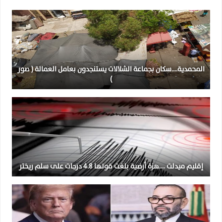
المحمدية….سكان بجماعة الشلالات يستنجدون بعامل العمالة ( صور
)
إقليم ميدلت ….هزة أرضية بلغت قوتها 4.8 درجات على سلم ريختر