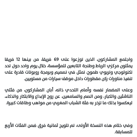
واجتمع المشاركون، الذين توزعوا على 69 فريقا، من بينها 12 فريقا
يمثلون مركزي الرباط وطنجة التابعين للمؤسسة، خلال يوم واحد حول تحد
تكنولوجي وتربوي طموح، تمثل في تصميم وبرمجة روبوتات قادرة على
تنفيذ مناورات رکن مقطورات داخل موقف سيارات من مستويين.
وعلى المضمار نفسه وأمام التحدي ذاته، أبان المشاركون، من فئتي
الناشئين والكبار، ومن الصم والسامعين، عن روح الإبداع والابتكار والذكاء،
ليعكسوا بذلك ما تزخر به فئة الشباب المغربي من مواهب وطاقات كبيرة.
وفي ختام هذه النسخة الأولى، تم تتويج ثمانية فرق ضمن الفئات الأربع
للمسابقة.