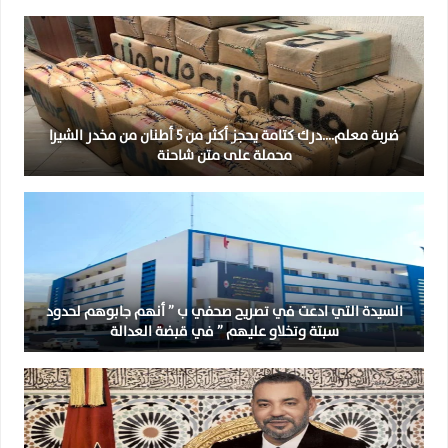
ضربة معلم….درك كتامة يحجز أكثر من 5 أطنان من مخدر الشيرا
محملة على متن شاحنة
السيدة التي ادعت في تصريح صحفي ب ” أنهم جابوهم لحدود
سبتة وتخلاو عليهم ” في قبضة العدالة