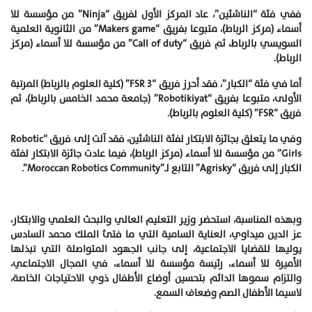
ففي فئة “الناشئين”، عاد المركز الأول لفريق “Ninja” من مؤسسة للا
أسماء (مركز الرباط)، متبوعا بفريق “Makers game” من الثانوية العلمية
السويسي بالرباط، ثم فريق “Call of duty” من مؤسسة للا أسماء (مركز
الرباط).
أما في فئة “الكبار”، فقد أحرز فريق “FSR 3” (كلية العلوم بالرباط) المرتبة
الأولى، متبوعا بفريق “Robotikiyat” (جامعة محمد الخامس بالرباط)، ثم
فريق “FSR” (كلية العلوم بالرباط).
وفي ما يتعلق بجائزة الابتكار لفئة الناشئين، فقد آلت إلى فريق “Robotic
Girls” من مؤسسة للا أسماء (مركز الرباط)، فيما عادت جائزة الابتكار لفئة
الكبار إلى فريق “Agrisky” التابع لـ”Moroccan Robotics Community”.
وبهذه المناسبة، استحضر وزير التعليم العالي والبحث العلمي والابتكار،
عز الدين ميداوي، العناية السامية التي ما فتئ الملك محمد السادس
يوليها للقضايا الاجتماعية، إلى جانب الجهود المتواصلة التي تبذلها
الأميرة للا أسماء، رئيسة مؤسسة للا أسماء، في المجال الاجتماعي،
والتزام سموها الدائم بتحسين أوضاع الأطفال ذوي الاحتياجات الخاصة،
لاسيما الأطفال الصم وضعاف السمع.