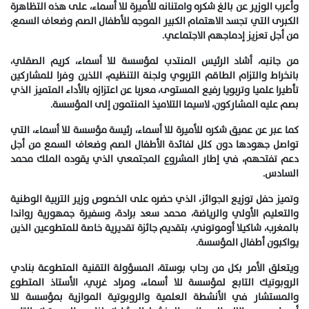
وأعرب الوزير عن بالغ شكره وامتنانه للأميرة للا أسماء، على هذه التظاهرة
الكبرى التي تجسد الاهتمام الكبير الموجه للأطفال الصم وضعاف السمع،
من أجل تعزيز إدماجهم الاجتماعي.
من جانبه، أشاد الرئيس المنتدب لمؤسسة للا أسماء، كريم الصقلي،
بانخراط والتزام الطاقم التربوي ولجنة التنظيم، اللذين وفرا للمشاركين
تأطيرا علميا وتربويا رفيع المستوى، معربا عن اعتزازه بالأداء المتميز الذي
بصم عليه المشاركون، لاسيما التلاميذ المنتمون إلى المؤسسة.
كما عبر عن عميق شكره للأميرة للا أسماء، رئيسة مؤسسة للا أسماء، التي
تواصل جهودها دون كلل لفائدة الأطفال الصم وضعاف السمع من أجل
دعم تفتحهم، في إطار المشروع المجتمعي الذي يقوده الملك محمد
السادس.
وتميز حفل توزيع الجوائز، الذي حضره على الخصوص وزير التربية الوطنية
والتعليم الأولي والرياضة، محمد سعد برادة، وسفيرة جمهورية رواندا
بالمغرب، شاكيلا أوموتوني، بتقديم جائزة تقديرية خاصة للمتطوعين الذين
يواكبون أطفال المؤسسة.
ويتعلق الأمر بكل من رحاب بوستة، المسؤولة التقنية المتطوعة بنادي
الروبوتيك التابع لمؤسسة للا أسماء، ومراد غربي، الأستاذ المتطوع
والمستشار في الأنشطة العلمية والروبوتية الموازية بمؤسسة للا