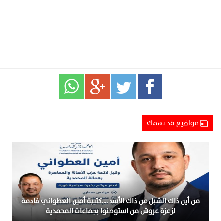
مواضيع قد تهمك
من أين ذاك الشبل من ذاك الأسد ….كتيبة أمين العطواني قادمة
لزعزة عروش من استوطنوا بجماعات المحمدية