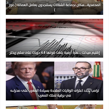
المحمدية….سكان بجماعة الشلالات يستنجدون بعامل العمالة ( صور
)
إقليم ميدلت ….هزة أرضية بلغت قوتها 4.8 درجات على سلم ريختر
ترامب يجدد اعتراف الولايات المتحدة بسيادة المغرب على صحراءه
في برقية لملك المغرب