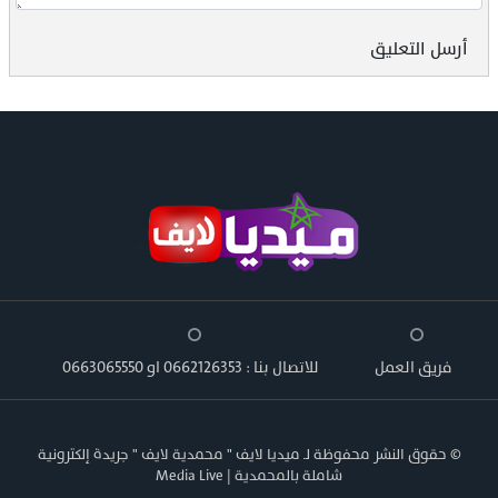
أرسل التعليق
فريق العمل
للاتصال بنا : 0662126353 او 0663065550
© حقوق النشر محفوظة لـ ميديا لايف " محمدية لايف " جريدة إلكترونية
شاملة بالمحمدية | Media Live