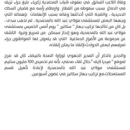
وفاة اللاعب السابق في صفوف شباب المحمدية زكرياء بليغ جراء نزيف
في الدماغ بسبب سقوطه من القطار وارتطام رأسه مع قضبان السكك
الحديدية ، والضجة التي أحدثتها وفاته بسبب الإتهامات بإهماله التي
وجهها البعض لمستشفى مولاي عبد الله بالمحمدية ، لم تذهب سدى ،
بل كان من نتائجها تركيب جهاز ” سكانير ” يوم أمس الخميس بمستشفى
مولاي عبد الله بالمحمدية، وهو إنجاز سيمكن من تسريع وتيرة الكشف
عن مجموعة من الأضرار الدماغية التي قد يتعرض لها المواطنون جراء
تعرضهم لبعض الحوادث،لإنقاذ ما يمكن إنقاذه.
والجدير بالذكر أن المدير الجهوي لوزارة الصحة بالبيضاء كان قد صرح
لموقع ” ميديا لايف “،خلال لقاء صحفي، بأنه تم تخصيص 100 مليون سنتيم
لمستشفى مولاي عبد الله بالمحمدية لإعادة تأهيل قسم
المستعجلات،مع تركيب جهاز سكانير في غضون أسبوعين .