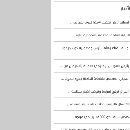
أخبار
إسبانيا تعلن تفكيك شبكة كبرى لتهريب ...
لنيابة العامة بمحكمة المحمدية تتابع ...
جلالة الملك يهنئ رئيس جمهورية كوت ديفوار
رئيس المجلس الإقليمي لعمالة بنسليمان من ...
لهيكل العظمي بشاطئ الداخلة يعود للحوت ...
الجزائر ترضخ لفرنسا وتوقف أخطر منظمة ...
الاحتفال باليوم الوطني للمغاربة المقيمين ...
حاكم سبتة: نحو 100 قتــ ـيل في موجة ...
اب مغربي يعثر على هيكل عضمي ضخم لكائن