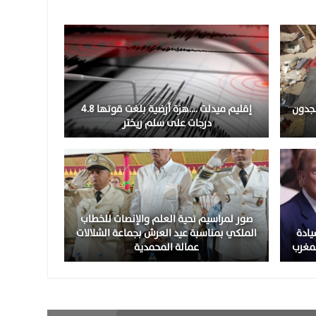
نجدون
إقليم ميدلت ….هزة أرضية بلغت قوتها 4.8
درجات على سلم ريختر
صور لمراسيم تحية العلم والإنصات للخطاب
يادة
الملكي بمناسبة عيد العرش بجماعة الشلالات
لمغرب
عمالة المحمدية