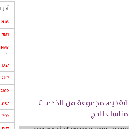
آخر ال
21:05
15:31
ا
14:43
...
10:27
22:17
ا
21:40
 لتقديم مجموعة من الخدمات
21:07
ء مناسك الحج
17:09
15:57
ش