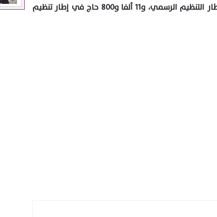
34 ألفا، منهم 22 ألفا و200 حاج في إطار التنظيم الرسمي، و11 ألفا و800 حاج في إطار تنظيم