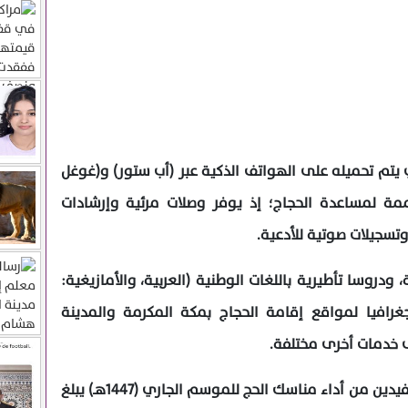
ي يتم تحميله على الهواتف الذكية عبر (أب ستور) و(غوغل
ممة لمساعدة الحجاج؛ إذ يوفر وصلات مرئية وإرشادات
سجيلات صوتية للأدعية.
، ودروسا تأطيرية باللغات الوطنية (العربية، والأمازيغية:
جغرافيا لمواقع إقامة الحجاج بمكة المكرمة والمدينة
ى خدمات أخرى مختلفة.
يشار إلى أن عدد الحجاج المغاربة المستفيدين من أداء مناسك الحج للموسم الجاري (1447هـ) يبلغ