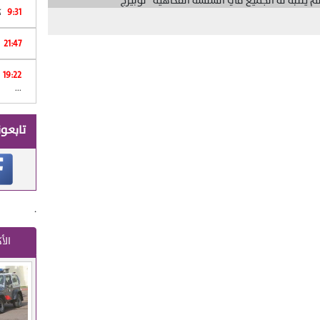
9:31
كان 
21:47
Print
19:22
...
تابعون
.
الأ