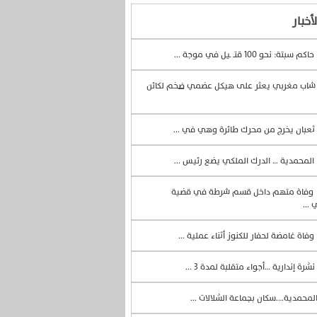
أخبار
حاكم سبتة: نحو 100 قتــ ـيل في موجة ...
اب مغربي يعثر على هيكل عضمي ضخم لكائن
ثعبان يخرج من محرك طائرة وهي في ...
المحمدية … الدرك الملكي يضع رئيس ...
وفاة متهم داخل قسم شرطة في قضية
 ...
وفاة غامضة لحفار للكنوز أثناء عملية ...
نشرة إندارية …أجواء متقلبة لمدة 3 ...
لمحمدية….سكان بجماعة الشلالات ...