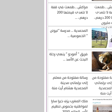
مراكش …طمعت في قفة
لا تتعدى قيمتها 200
درهم ، ...
المحمدية … مدرسة “نيوتن
” الخصوصية ...
فريق ” أمودو ” ينهي رحلة
البحث عن الأسد ...
رسالة مفتوحة من معلم
إلى برلماني مدينة
المحمدية هشام أيت منة
ملك المغرب يزف خبرا سارا
لمواطنيه بخصوص تنظيم
كأس العالم 2030