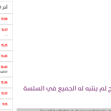
آخر ال
17:09
15:57
ش
...
15:25
13:45
16:45
القاضي
15:28
ج لم ينتبه له الجميع في السلسة
12:33
11:15
ا