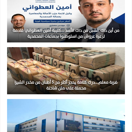
من أين ذاك الشبل من ذاك الأسد ….كتيبة أمين العطواني قادمة
لزعزة عروش من استوطنوا بجماعات المحمدية
ضربة معلم….درك كتامة يحجز أكثر من 5 أطنان من مخدر الشيرا
محملة على متن شاحنة