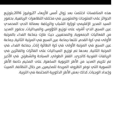
هذه المنافسات اختتمت بعد زوال أمس الأربعاء 27يوليوز 2016,بتوزيع
الجوائز على المتوجات والمتوجين في مختلف التظاهرات الرياضية, بحضور
السيد المدير الإقليمي لوزارة الشباب والرياضة بعمالة الحي المحمدي
عين السبع, الذي أشرف على توزيع الكؤوس والميداليات, بحضور العديد
من الفعاليات الجمعوية, والصحفيين, حيث فازت جماعة الفداء بالمرتبة
الأولى في كرة القدم, تلتها جماعة عين السبع في المرتبة الثانية, جماعة
عين السبع في المرتبة الأولى في كرة الطائرة إناث, جماعة الفداء في
المرتبة الثانية, بعدها تم توزيع الميداليات على الفائزات والفائزين في
الرياضات الفردية كالجري, القفز الطولي, السباحة والشطرنج. في الأخير
تم تكريم العديد من الأطر التربوية الساهرة, على المخيم خاصة الأطر
النسوية التي توفر الظروف المريحة للمخيمين, من خلال النظافة, المبيت
وإعداد الوجبات, كذلك بعض الأطر الذكورية المختصة في التربية.