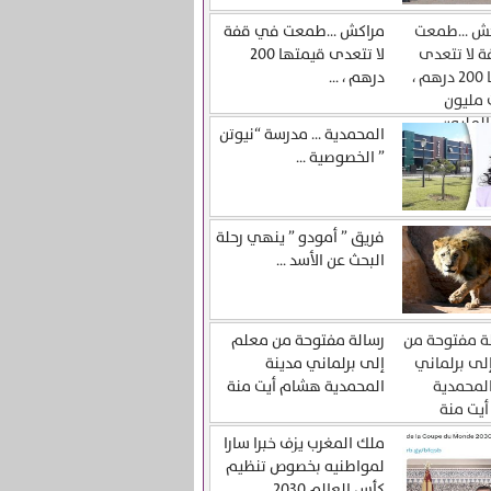
مراكش …طمعت في قفة
لا تتعدى قيمتها 200
درهم ، ...
المحمدية … مدرسة “نيوتن
” الخصوصية ...
فريق ” أمودو ” ينهي رحلة
البحث عن الأسد ...
رسالة مفتوحة من معلم
إلى برلماني مدينة
المحمدية هشام أيت منة
ملك المغرب يزف خبرا سارا
لمواطنيه بخصوص تنظيم
كأس العالم 2030