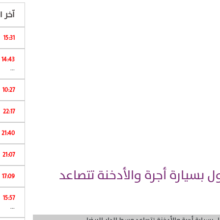
آخر ال
15:31
ا
14:43
...
10:27
22:17
ا
21:40
21:07
ل بسيارة أجرة والأدخنة تتصاعد
17:09
15:57
ش
...