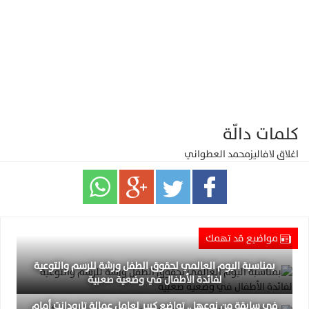
كلمات دالّة
اغلاق لافاليز
محمد العطواني
مواضيع قد تهمك
بمناسبة اليوم العالمي لحقوق الطفل ورشة للرسم والتوعية
لفائدة الأطفال في وضعية صعبية
في سابقة من نوعها .. تواضع كبير لعامل عمالة تارودانت أمام