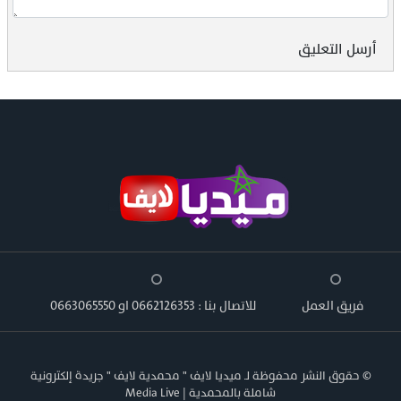
أرسل التعليق
فريق العمل
للاتصال بنا : 0662126353 او 0663065550
© حقوق النشر محفوظة لـ ميديا لايف " محمدية لايف " جريدة إلكترونية
شاملة بالمحمدية | Media Live