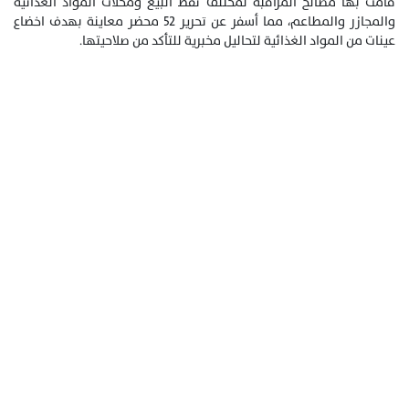
قامت بها مصالح المراقبة لمختلف نقط البيع ومحلات المواد الغذائية
والمجازر والمطاعم، مما أسفر عن تحرير 52 محضر معاينة بهدف اخضاع
عينات من المواد الغذائية لتحاليل مخبرية للتأكد من صلاحيتها.