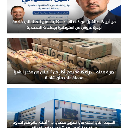
من أين ذاك الشبل من ذاك الأسد ….كتيبة أمين العطواني قادمة
لزعزة عروش من استوطنوا بجماعات المحمدية
ضربة معلم….درك كتامة يحجز أكثر من 5 أطنان من مخدر الشيرا
محملة على متن شاحنة
السيدة التي ادعت في تصريح صحفي ب ” أنهم جابوهم لحدود