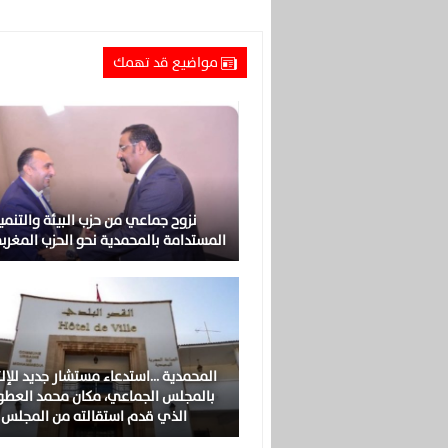
مواضيع قد تهمك
نزوح جماعي من حزب البيئة والتنمي
المستدامة بالمحمدية نحو الحزب المغرب
المحمدية …استدعاء مستشار جديد للإل
بالمجلس الجماعي، مكان محمد العطو
الذي قدم استقالته من المجلس