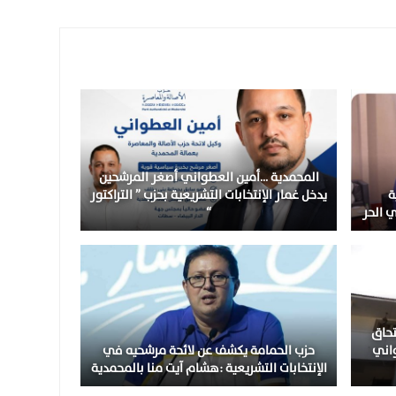
المحمدية …أمين العطواني أصغر المرشحين
ة
يدخل غمار الإنتخابات التشريعية بحزب ” التراكتور
ي الحر
“
تحاق
اني
حزب الحمامة يكشف عن لائحة مرشحيه في
الإنتخابات التشريعية :هشام آيت منا بالمحمدية