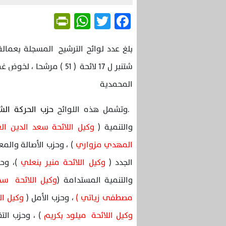
Friendly
WhatsApp
Twitter
Facebook
المحمدية
.وتشمل هذه اللوائح
حزب الحركة الش
والتنمية (
وكيل اللائحة سعد الدين ال
المهدي مزواري
) ، وحزب الأصالة والمع
الجدد (
وكيل اللائحة منير بنعلي
)، وحز
والتنمية المستدامة (
وكيل اللائحة س
مصطفى زياتي )
، وحزب الأمل (
وكيل الل
وكيل اللائحة ميلود بكريم
) ، وحزب الت