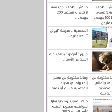
مراكش …طمعت في قفة
لا تتعدى قيمتها 200
درهم ، ...
المحمدية … مدرسة “نيوتن
” الخصوصية ...
فريق ” أمودو ” ينهي رحلة
البحث عن الأسد ...
رسالة مفتوحة من معلم
إلى برلماني مدينة
المحمدية هشام أيت منة
ملك المغرب يزف خبرا سارا
لمواطنيه بخصوص تنظيم
كأس العالم 2030