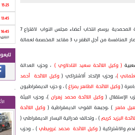
15:25
Print
13:45
بلغ عدد لوائح الترشيح المسجلة بعمالة المحمدية برسم انتخاب أعضاء مجلس النواب لاقتراع 7
16:45
القاضي
شتنبر ل 17 لائحة ( 51 ) مرشحا ، لخوض غمار المنافسة من أجل الظفر ب 3 مقاعد المخصصة لعمالة
تابعون
عبية
( وكيل اللائحة سعيد التادلاوي )
، وحزب العدالة
عثماني )
، وحزب الإتحاد اٌلاشتراكي (
وكيل اللائحة أحمد
اصرة (
وكيل اللائحة الطاهر بمزاغ
) ، و حزب الديمقراطيون
.
ب الإستقلال (
وكيل اللائحة محمد زهران
)، وحزب البيئة
الأ
هيل ماهر
) ،وجبهة القوى الديمقراطية (
وكيل اللائحة
ائحة اليزيد كريم
) ، وتحالف فدرالية اليسار الديمقراطي (
قدم والاشتراكية (
وكيل اللائحة محمد غرويطي
) ، وحزب