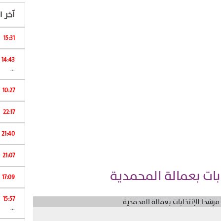
آخر ال
15:31
ا
14:43
...
10:27
22:17
ا
21:40
21:07
17:09
15:57
ش
...