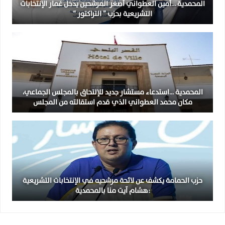
المحمدية …أمين العطواني أصغر المرشحين يدخل غمار الإنتخابات
التشريعية بحزب ” التراكتور “
المحمدية …استدعاء مستشار جديد للإلتحاق بالمجلس الجماعي،
مكان محمد العطواني الذي قدم استقالته من المجلس
حزب الحمامة يكشف عن لائحة مرشحيه في الإنتخابات التشريعية
:هشام آيت منا بالمحمدية