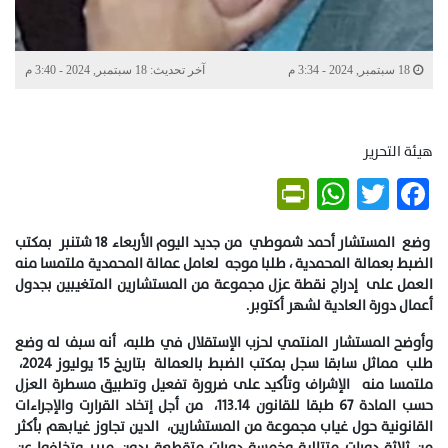
18 سبتمبر, 2024 - 3:34 م
آخر تحديث: 18 سبتمبر, 2024 - 3:40 م
هيئة التحرير
PrintFriendly
WhatsApp
Twitter
Facebook
وضع المستشار أحمد شموطي من جديد اليوم الأربعاء 18 شتنبر بمكتب
الضبط بعمالة المحمدية ، طلبا موجه لعامل عمالة المحمدية ملتمسا منه
العمل على إدراج نقطة عزل مجموعة من المستشارين المتغيبين بجدول
أعمال دورة العادية لشهر أكتوبر.
وأوضح المستشار المنتمي لحزب الإستقلال في طلبه، أنه سبف له وضع
طلب مماثل سابقا سجل بمكتب الضبط بالعمالة بتاريخ 15 يوليوز 2024،
ملتمسا منه الإشراف وتأكيد على ضرورة تفعيل وتطبيق مسطرة العزل
حسب المادة 67 طبقا للقانون 113.14، من أجل إتخاد القرارت والإجراءات
القانونية حول غياب مجموعة من المستشارين، الدين تجاوز غيابهم بأكثر
من ثلاثة دورات متتالية وخمسة دورات متقطعة بدون مبرر وتخلفوا عن