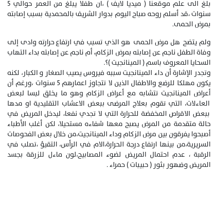
بلغ الى علم موقعنا ( ميديا لايف ) ،ان طفلا يبلغ من العمر حوالي 5
سنوات ،قد أسلم روحه صباح اليوم بدوار الشريف بالمحمدية بسبب إصابته
بمرض الحمى.
ولم يتضح هل مرض الحمى هو الذي تسبب في ارتفاع حرارته وادى إلى
وفاة الطفل ناجم عن إصابته بمرض الزكام، أم ناجم عن إصابته بداء التهاب
السحايا المعروف باسم ( المينانجيت )؟.
وتجدر الإشارة أن داء المينانجيت سببه فيروس يصيب الصغار و الكبار، لكنه
يكون مهلكا للرضع والاطفال الذين لا تتجاوز اعمارهم 5 سنوات ،ورغم أن
أعراض المينانجيت تتشابه مع أعراض الزكام وهو ما يخلق لبسا لبعض
العاءلات، التي تقوم بعلاج المرضى ببعض الاعشاب التقليدية او مدها
ببعض الاقراص المخفضة للحرارة التي لا تجدي نفعا، ليدخل المريض في
حالة متقدمة من المرض يصبح معها شفاءه مستحيلا، لكن أغلب الأطباء
أصبحوا يفرقون بين مرض الزكام وداء المينانجيت،من خلال بعض الفحوصات
السريرية،من بينها ارتفاع درجة الحرارة،الام في الرأس، التقيؤ ،تصلب في
الرقبة ، عدم احتمال المريض لضوء المصابيح،لون ماءل للزرقة بجسد
المريض وضهور بثور ( حبيبات ) حمراء .