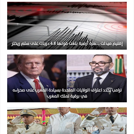
إقليم ميدلت ….هزة أرضية بلغت قوتها 4.8 درجات على سلم ريختر
ترامب يجدد اعتراف الولايات المتحدة بسيادة المغرب على صحراءه
في برقية لملك المغرب