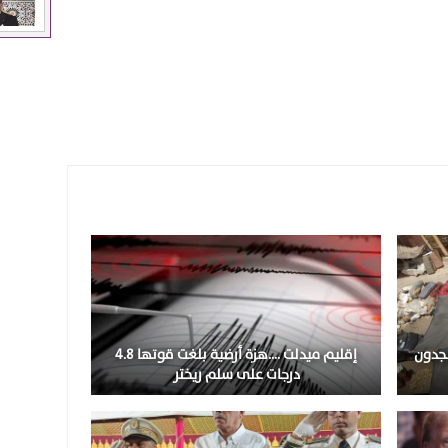
نجدون
إقليم ميدلت ….هزة أرضية بلغت قوتها 4.8
درجات على سلم ريختر