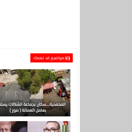
مواضيع قد تهمك
المحمدية….سكان بجماعة الشلالات يست
بعامل العمالة ( صور )