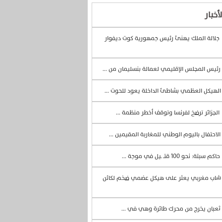
أخبار
جلالة الملك يهنئ رئيس جمهورية كوت ديفوار
رئيس المجلس الإقليمي لعمالة بنسليمان من ...
لهيكل العظمي بشاطئ الداخلة يعود للحوت ...
الجزائر ترضخ لفرنسا وتوقف أخطر منظمة ...
الاحتفال باليوم الوطني للمغاربة المقيمين ...
حاكم سبتة: نحو 100 قتــ ـيل في موجة ...
اب مغربي يعثر على هيكل عضمي ضخم لكائن
ثعبان يخرج من محرك طائرة وهي في ...