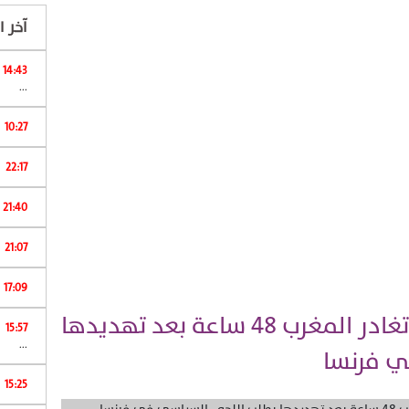
آخر ال
14:43
...
10:27
22:17
ا
21:40
21:07
17:09
وداع حزين … لبنى أبيضار تغادر المغرب 48 ساعة بعد تهديدها
15:57
ش
...
ي فرنسا
15:25