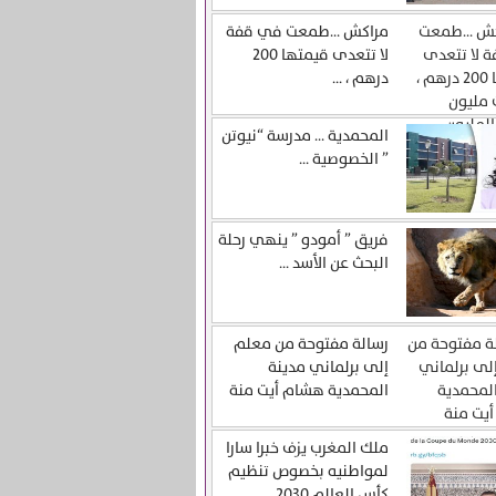
مراكش …طمعت في قفة
لا تتعدى قيمتها 200
درهم ، ...
المحمدية … مدرسة “نيوتن
” الخصوصية ...
فريق ” أمودو ” ينهي رحلة
البحث عن الأسد ...
رسالة مفتوحة من معلم
إلى برلماني مدينة
المحمدية هشام أيت منة
ملك المغرب يزف خبرا سارا
لمواطنيه بخصوص تنظيم
كأس العالم 2030