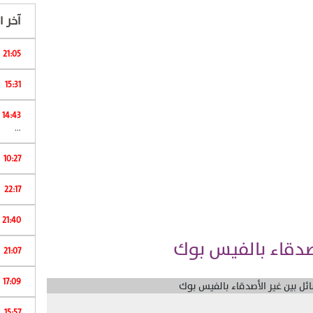
آخر ال
21:05
15:31
ا
14:43
...
10:27
22:17
ا
21:40
أصدقاء بالفيس بوك
21:07
17:09
15:57
ش