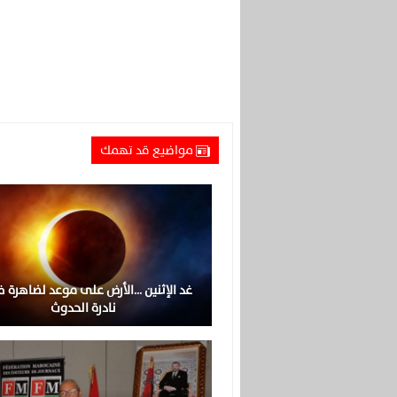
مواضيع قد تهمك
غد الإثنين …الأرض على موعد لضاهرة ف
نادرة الحدوث