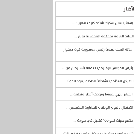
أخبار
إسبانيا تعلن تفكيك شبكة كبرى لتهريب ...
لنيابة العامة بمحكمة المحمدية تتابع ...
جلالة الملك يهنئ رئيس جمهورية كوت ديفوار
رئيس المجلس الإقليمي لعمالة بنسليمان من ...
لهيكل العظمي بشاطئ الداخلة يعود للحوت ...
الجزائر ترضخ لفرنسا وتوقف أخطر منظمة ...
الاحتفال باليوم الوطني للمغاربة المقيمين ...
حاكم سبتة: نحو 100 قتــ ـيل في موجة ...
اب مغربي يعثر على هيكل عضمي ضخم لكائن