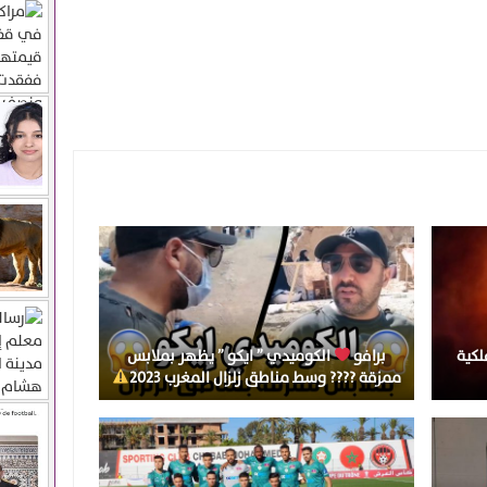
لكية
برافو
الكوميدي ” ايكو ” يظهر بملابس
ممزقة ???? وسط مناطق زلزال المغرب 2023