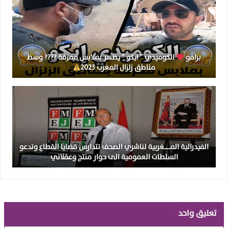
برافو
الكوميدي ” ايكو ” يظهر بملابس ممزقة ???? وسط
مناطق زلزال المغرب 2023
الفيدرالية المــــــغربية لناشري الصحف تتدارس قضايا القطاع وتدعو
السلطات العمومية الى حوار منتج وعقلاني
تعليق واحد