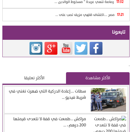
17:32
رصاصة تنهي عربدة ” مسخوط الوالدين ...
17:21
مصر ….اكتشاف قاضي مزيف نصب على ...
تابعونا
.
الأكثر مشاهدة
الأكثر تعليقا
سطات ….إعادة الدركية التي ضهرت تغني في
شريط فيديو ...
مراكش …طمعت في قفة لا تتعدى قيمتها
200 درهم ، ...