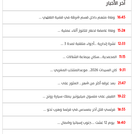
آخر الأخبار
16:45
وفاة متهم داخل قسم شرطة في قضية القاضي ...
15:28
وفاة غامضة لحفار للكنوز أثناء عملية ...
12:33
نشرة إندارية …أجواء متقلبة لمدة 3 ...
11:15
المحمدية….سكان بجماعة الشلالات ...
9:31
كان السيدات 2026.. موعدالمنتخب المغربي ...
21:47
بعد غرقه أكثر من شهر… العثور على ...
19:22
القبض على متسول ميليونير يملك سيارة رونج ...
18:55
فرنسي قتل آخر بمسدس في فرنسا وهرب نحو ...
18:40
يوم 12 غشت ….جنوب إسبانيا وشمال ...