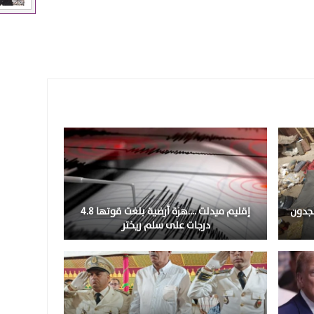
نجدون
إقليم ميدلت ….هزة أرضية بلغت قوتها 4.8
درجات على سلم ريختر