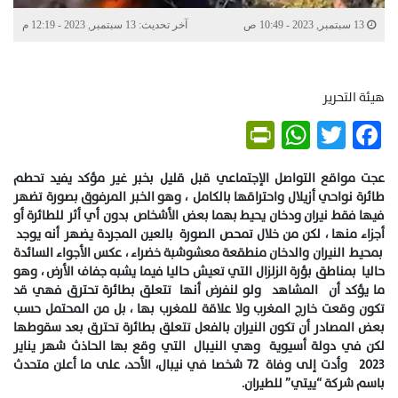
13 سبتمبر, 2023 - 10:49 ص
آخر تحديث: 13 سبتمبر, 2023 - 12:19 م
هيئة التحرير
PrintFriendly
WhatsApp
Twitter
Facebook
عجت مواقع التواصل الإجتماعي قبل قليل بخبر غير مؤكد يفيد تحطم
طائرة نواحي أزيلال واحتراقها بالكامل ، وهو الخبر المرفوق بصورة تضهر
فيها فقط نيران ودخان يحيط بهما بعض الأشخاص بدون أي أثر للطائرة أو
أجزاء منها ، لكن من خلال تمحص الصورة بالعين المجردة يضهر أنه يوجد
بمحيط النيران والدخان منطقعة معشوشبة خضراء ، عكس الأجواء السائدة
حاليا بمناطق بؤرة الزلزال التي تعيش حاليا فيما يشبه جفاف الأرض ، وهو
ما يؤكد أن المشاهد ولو لنفرض أنها تتعلق بطائرة تحترق فهي قد
تكون وقعت خارج المغرب ولا علاقة للمغرب بها ، بل من المحتمل حسب
بعض المصادر أن تكون النيران بالفعل تتعلق بطائرة تحترق بعد سقوطها
لكن في دولة أسيوية وهي النيبال التي وقع بها الحاذث شهر يناير
2023 وأدت إلى وفاة 72 شخصا في نيبال، الأحد، على ما أعلن متحدث
باسم شركة “ييتي” للطيران.