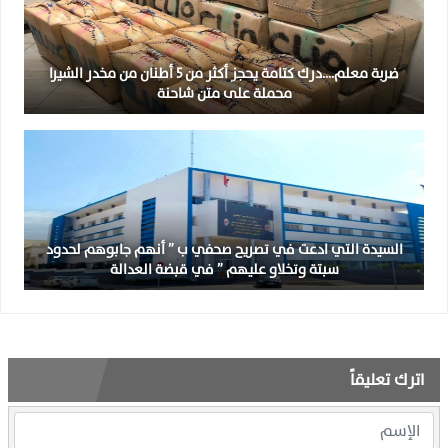
ضربة معلم….درك كتامة يحجز أكثر من 5 أطنان من مخدر الشيرا
محملة على متن شاحنة
السيدة التي ادعت في تصريح صحفي ب ” أنهم جابوهم لحدود
سبتة وتخلاو عليهم ” في قبضة العدالة
اترك تعليقاً