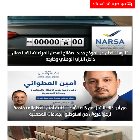
مواضيع قد تهمك
“نارسا ” تعلن عن نموذج جديد لصفائح تسجيل المركبات، للاستعمال
داخل التراب الوطني وخارجه
من أين ذاك الشبل من ذاك الأسد ….كتيبة أمين العطواني قادمة
لزعزة عروش من استوطنوا بجماعات المحمدية