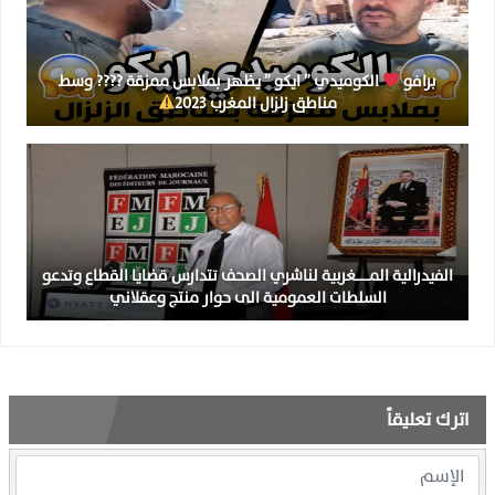
برافو
الكوميدي ” ايكو ” يظهر بملابس ممزقة ???? وسط
مناطق زلزال المغرب 2023
الفيدرالية المــــــغربية لناشري الصحف تتدارس قضايا القطاع وتدعو
السلطات العمومية الى حوار منتج وعقلاني
اترك تعليقاً