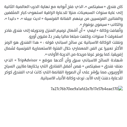
كان فندق « سفينكس »، الذي فتح أبوابه مع نهاية الحرب العالمية الثانية
إلى غاية سنوات السبعينات، منزلا للدعارة الراقية استهوى كبار المثقفين
والفنانين الفرنسيين من بينهم الفنانة الفرنسية « اديت بييف »، « دليدا »،
والكاتب « سيمون بوفوار ».
وأضافت وكالة « ايفي » أن أشغال ترميم المنزل وتحويله إلى فندق فاخر
استغرقت 3 سنوات، وكلفت مبلغا ماليا يقدر بـ2 مليون أورو.
ونقلت الوكالة الاسبانية عن سائح اسباني قوله : » هذا الفندق هو الرمز
الأكثر تعبيرا عن الفن المعماري خلال الفترة الاستعمارية الفرنسية لشمال
إفريقيا، كما يوفر غرفا مريحة من الدرجة الأولى ».
شهادة السائح الاسباني سبق وأن أكدها موقع « TripAdvisor » الذي
صنف فندق « سفينكس » ضمن أفضل الفنادق التي يختارها ملايين السياح
الأوربيون، مما يؤشر على أن الصورة القاتمة التي كانت لدى الفندق كوكر
للدعارة دفنت إلى الأبد، تردف وكالة الأنباء الاسبانية.