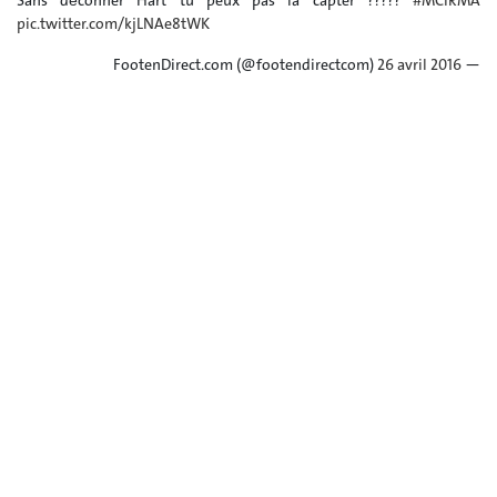
Sans déconner Hart tu peux pas la capter ?????
#MCIRMA
pic.twitter.com/kjLNAe8tWK
26 avril 2016
— FootenDirect.com (@footendirectcom)