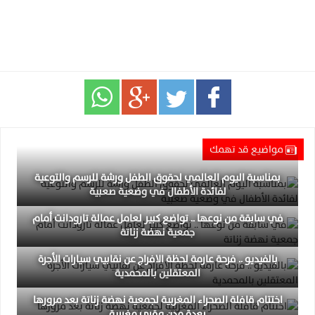
مواضيع قد تهمك
بمناسبة اليوم العالمي لحقوق الطفل ورشة للرسم والتوعية
لفائدة الأطفال في وضعية صعبية
في سابقة من نوعها .. تواضع كبير لعامل عمالة تارودانت أمام
جمعية نهضة زناتة
بالفيديو .. فرحة عارمة لحظة الافراج عن نقابيي سيارات الأجرة
المعتقلين بالمحمدية
اختتام قافلة الصحراء المغربية لجمعية نهضة زناتة بعد مرورها
بعدة مدن وقرى مغربية