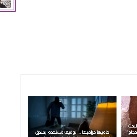
لبحث
حجاج
حاميها حراميها …..توقيف مستخدم بفندق