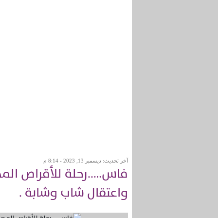
آخر تحديث: ديسمبر 13, 2023 - 8:14 م
فاس…..رحلة للأقراص الم
واعتقال شاب وشابة .