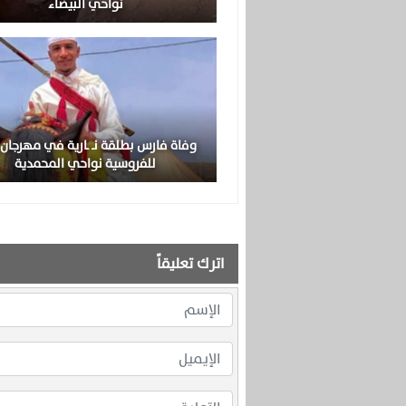
نواحي البيضاء
وفاة فارس بطلقة نـ ـارية في مهرجان ز
للفروسية نواحي المحمدية
اترك تعليقاً