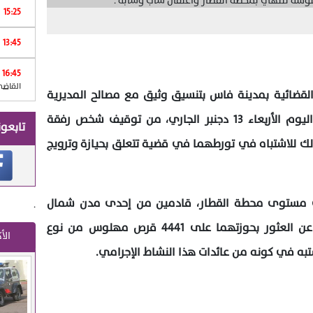
15:25
13:45
Print
16:45
القاضي
القضائية بمدينة فاس بتنسيق وثيق مع مصالح المديرية
العامة لمراقبة التراب الوطني، مساء اليوم الأربعاء 13 دجنبر الجاري، من توقيف شخص رفقة
تابعون
معا من العمر 22 سنة، وذلك للاشتباه في تورطهما في قضية تتعلق بحيازة وترويج
 مستوى محطة القطار، قادمين من إحدى مدن شمال
.
المملكة، حيث أسفرت عملية التفتيش عن العثور بحوزتهما على 4441 قرص مهلوس من نوع
الأ
تبه في كونه من عائدات هذا النشاط الإجرامي.