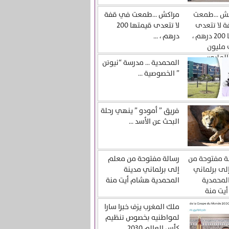
مراكش …طمعت في قفة
لا تتعدى قيمتها 200
درهم ، ...
المحمدية … مدرسة “نيوتن
” الخصوصية ...
فريق ” أمودو ” ينهي رحلة
البحث عن الأسد ...
رسالة مفتوحة من معلم
إلى برلماني مدينة
المحمدية هشام أيت منة
ملك المغرب يزف خبرا سارا
لمواطنيه بخصوص تنظيم
كأس العالم 2030