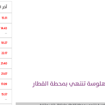
آخر ال
15:31
ا
14:43
...
10:27
22:17
ا
21:40
21:07
هلوسة تنتهي بمحطة القطار
17:09
15:57
ش
...