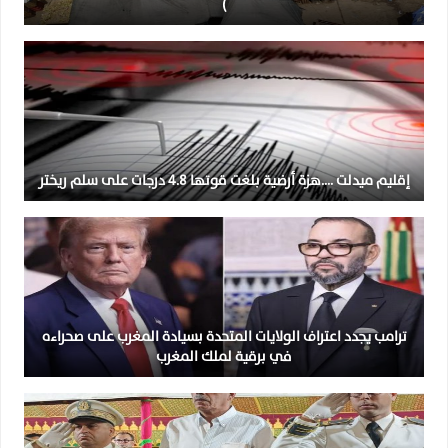
)
إقليم ميدلت ….هزة أرضية بلغت قوتها 4.8 درجات على سلم ريختر
ترامب يجدد اعتراف الولايات المتحدة بسيادة المغرب على صحراءه
في برقية لملك المغرب