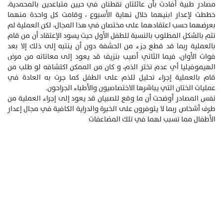
مصادر طبية أفادت بأن عائلتان تقطنان في حيين متباعدين بالمحمدية،
خططت لإعدار ابنيهما خلال نهاية الأسبوع ، وقامت كل واحدة منهما
بعرضهما حسب اعتقادهما على مختصان في هذا المجال، لكن العملية لم
تتم بالشكل المطلوب بالنسبة للطفل الأول حيت يسود الإعتقاد أن من قام
بالعملية ربما قد قطع جزء من الحشفة دون أن ينتبه إلى ذلك إلا بعد
فوات الأوان، فيما الثاني أصيب بنزيف قد يعود إلى معاناته من مرض
الهيموفيليا أي عدم تختر الذم، و كان من الممكن اكتشافه لو طلب من
قام بالعملية إجراء تحليل للذم على الطفل كما جرت به العادة في
عمليات الختان التي يباشرها الاختصاصيون والأطباء الجراحون.
نفس المصادر أوضحت أن ما وقع للصبيان قد يعود إلى إجراء العملية من
طرف أشخاص ربما لا يتوفرون على الخبرة والدراية الكافية في مجال إعدار
الأطفال مما تسبب لهما في تلك المضاعفات