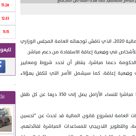
15:28
12:33
Print
11:15
ا
من المرتقب أن يتضمن مشروع قانون المالية 2020، الذي ناقش توجهاته العامة المجلس الوزاري
تابعون
 للأشخاص في وضعية إعاقة الاستفادة من دعم مباشر.
لحكومة دعما مباشرا، ينتظر أن تحدد شروط ومعايير
وضعية إعاقة، كما سيشمل الأسر التي تتكفل بهؤلاء
.
وكانت حكومة بنكيران قد خصصت دعما مباشرا للنساء الأرامل يصل إلى 350 درها عن كل طفل
الأ
هات العامة لمشروع قانون المالية قد تحدث عن “تحسين
والتطوير التدريجي للمساعدات المباشرة لفائدتهم،