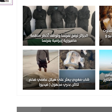
للحوت
17 طنا ( فيديو و
الجزائر ترضخ لفرنسا وتوقف أخطر منظمة
مافيوزية إجرامية بفرنسا
يمين
لخارج
شاب مغربي يعثر على هيكل عضمي ضخم
لكائن بحري مجهول ( فيديو)