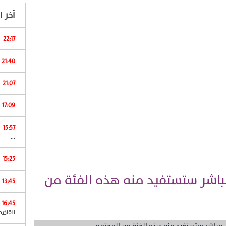
آخر ال
22:17
ا
21:40
21:07
17:09
15:57
ش
...
15:25
مباشر ستستفيد منه هذه الفئة من
13:45
16:45
القاضي