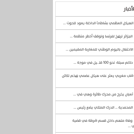
أخبار
لهيكل العظمي بشاطئ الداخلة يعود للحوت ...
الجزائر ترضخ لفرنسا وتوقف أخطر منظمة ...
الاحتفال باليوم الوطني للمغاربة المقيمين ...
حاكم سبتة: نحو 100 قتــ ـيل في موجة ...
اب مغربي يعثر على هيكل عضمي ضخم لكائن
ثعبان يخرج من محرك طائرة وهي في ...
المحمدية … الدرك الملكي يضع رئيس ...
وفاة متهم داخل قسم شرطة في قضية
 ...