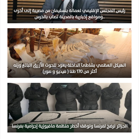
رئيس المجلس الإقليمي لعمالة بنسليمان من مصيبة إلى أخرى
..ومواقع إخبارية بالمدينة تصاب بالخرس
الهيكل العظمي بشاطئ الداخلة يعود للحوت الأزرق البالغ وزنه
أكثر من 170 طنا ( فيديو و صور)
الجزائر ترضخ لفرنسا وتوقف أخطر منظمة مافيوزية إجرامية بفرنسا