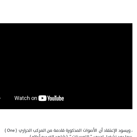
، ويسود الإعتقاد أن الأصوات المذكورة قادمة من المركب الحراري ( One )
ربما بعد تشغيل إحدى ” التوربينات ” ،( شاهد الفيديو أعلاه ).