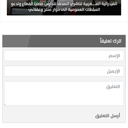
الفيدرالية المــــــغربية لناشري الصحف تتدارس قضايا القطاع وتدعو
السلطات العمومية الى حوار منتج وعقلاني
اترك تعليقاً
أرسل التعليق