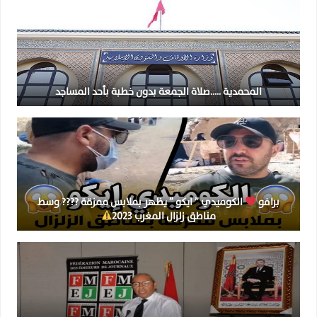
المحمدية …..صلاة الجمعة بدون خطبة بأحد المساجد
برافو
الكوميدي ” ايكو ” يظهر بملابس ممزقة ???? وسط
مناطق زلزال المغرب 2023