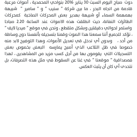
دوت صباح اليوم السبت 30 يناير 2016 بنواحي المحمدية ، أصوات مرعبة
قادمة من اتجاه البحر ، ما بين شركة ” سنيب ” و ” سامير ” شبيهة
بهمهمة السماء أو شبيهة بهدير بعض المحركات الصاخبة كمحركات
الطائرات النفاتة، حيت انطلقت هذه الاصوات عند الساعة 2.20 صباحا
واستمر لحوالي دقيقتين وبشكل متقطع ، ونحن في موقع ” ميديا لايف ”
، نؤكد للجميع أننا سمعنا هذا الصوت وقمنا بتسجيله بأنفسنا دون وساطة
من أحد ، وبدون أي تدخل قي تعديل الأصوات، وهذا التوضيح لابد منه
خصوصا في ظل التلاعب الذي أصبح يمارسه البعض بخصوص بعض
التسجيلات التي يقومون بها من أجل كسب مزيد من المشاهدين ، لهذا
فمصداقية ” موقعنا ” في غنا عن السقوط في مثل هذه التصرفات، بل
نتحدى أي كان أن يثبت العكس.