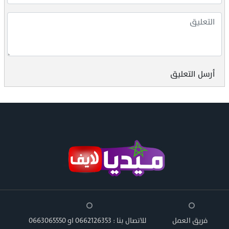
أرسل التعليق
فريق العمل
للاتصال بنا : 0662126353 او 0663065550