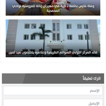
وفاة فارس بطلقة نـ ـارية في مهرجان زناتة للفروسية نواحي
المحمدية
قائد المركز الترابي السوالم الطريفية وعناصره يقتنصون صيد ثمين
اترك تعليقاً