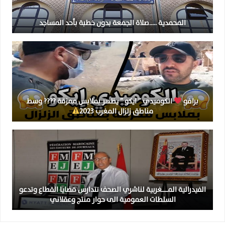
المحمدية …..صلاة الجمعة بدون خطبة بأحد المساجد
برافو
الكوميدي ” ايكو ” يظهر بملابس ممزقة ???? وسط
مناطق زلزال المغرب 2023
الفيدرالية المــــــغربية لناشري الصحف تتدارس قضايا القطاع وتدعو
السلطات العمومية الى حوار منتج وعقلاني