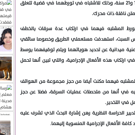
من توقيف شخصين يبلغان من العمر 19 و21 سنة، وذلك للاشتباه في تورطهما في قضية تتعلق
تن ناقلة ذات محرك.
 تورط المشتبه فيهما في ارتكاب عدة سرقات بالخطف
أمس السبت، استهدفت مستعملي الطريق وخصوصا سائقي
 أمنية ميدانية عن تحديد هوياتهما ويتم توقيفهما بوسط
 ارتكاب هذه الأفعال الإجرامية، والتي تبين أنها تحمل
المشتبه فيهما مكنت أيضا من حجز مجموعة من الهواتف
تبه في أنها من متحصلات عمليات السرقة، فضلا عن حجز
ل في التخدير.
دبير الحراسة النظرية رهن إشارة البحث الذي تشرف عليه
 كافة الأفعال الإجرامية المنسوبة إليهما
.