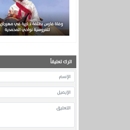
وفاة فارس بطلقة نـ ـارية في مهرجان ز
للفروسية نواحي المحمدية
اترك تعليقاً