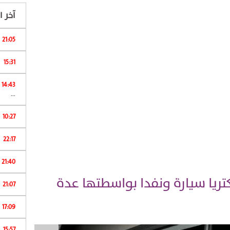
آخر ال
21:05
15:31
ا
14:43
...
10:27
22:17
ا
21:40
يا سيارة ونفدا بواسطتها عدة
21:07
17:09
15:57
ش