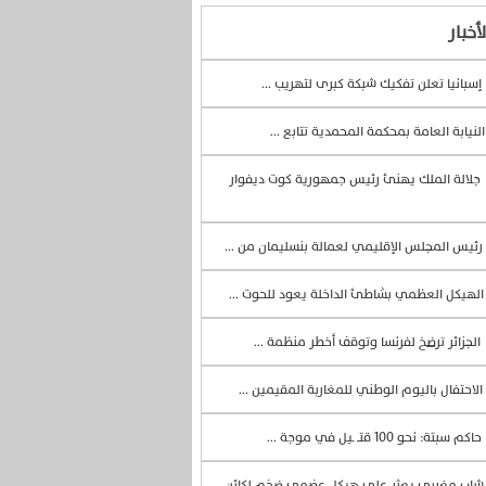
أخبار
إسبانيا تعلن تفكيك شبكة كبرى لتهريب ...
لنيابة العامة بمحكمة المحمدية تتابع ...
جلالة الملك يهنئ رئيس جمهورية كوت ديفوار
رئيس المجلس الإقليمي لعمالة بنسليمان من ...
لهيكل العظمي بشاطئ الداخلة يعود للحوت ...
الجزائر ترضخ لفرنسا وتوقف أخطر منظمة ...
الاحتفال باليوم الوطني للمغاربة المقيمين ...
حاكم سبتة: نحو 100 قتــ ـيل في موجة ...
اب مغربي يعثر على هيكل عضمي ضخم لكائن