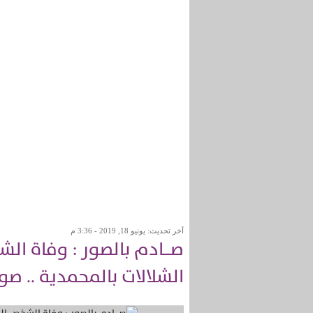
آخر تحديث: يونيو 18, 2019 - 3:36 م
صـــادم بالصور : وفاة ا
الشلالات بالمحمدية .. صو