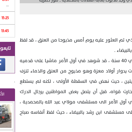
...
15:25
Print
13:45
ذي تم العثور عليه يوم أمس مذبوحا من العنق ، قد لفظ
تابعون
لبيضاء .
وكان الضحية الذي يبلغ من العمر حوالي 40 سنة ، قد شوهد في أول الأمر ماشيا على قدميه
 بدوار أولاد معزة وهو مذبوح من العنق والذماء تنزف
.
ليتين ، حيت نهض في السقطة الأولى ، لكنه لم يستطع
ارت قواه، قبل أن يتصل بعض المواطنين برجال الدرك
الأ
ي أول الأمر الى مستشفى مولاي عبد الله بالمحمدية ،
على مستشفى ابن رشد بالبيضاء ، حيث لفظ أنفاسه صباح