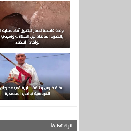
وفاة غامضة لحفار للكنوز أثناء عملية ا
بالحدود الفاصلة بين الشلالات وسيدي 
نواحي البيضاء
وفاة فارس بطلقة نـ ـارية في مهرجان ز
للفروسية نواحي المحمدية
اترك تعليقاً