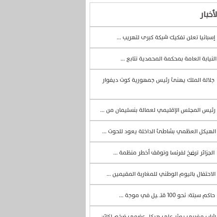
أخبار
إسبانيا تعلن تفكيك شبكة كبرى لتهريب ...
لنيابة العامة بمحكمة المحمدية تتابع ...
جلالة الملك يهنئ رئيس جمهورية كوت ديفوار
رئيس المجلس الإقليمي لعمالة بنسليمان من ...
لهيكل العظمي بشاطئ الداخلة يعود للحوت ...
الجزائر ترضخ لفرنسا وتوقف أخطر منظمة ...
الاحتفال باليوم الوطني للمغاربة المقيمين ...
حاكم سبتة: نحو 100 قتــ ـيل في موجة ...
اب مغربي يعثر على هيكل عضمي ضخم لكائن