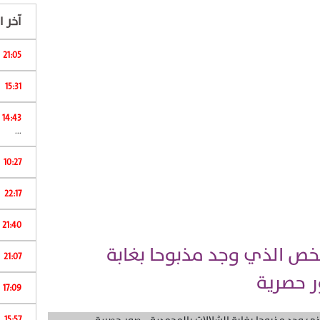
آخر ال
21:05
15:31
ا
14:43
...
10:27
22:17
ا
21:40
لشخص الذي وجد مذبوحا بغابة
21:07
ر حصرية
17:09
15:57
ش