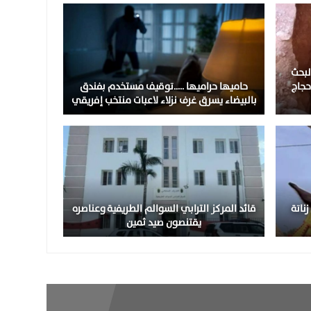
لبحث
حجاج
حاميها حراميها …..توقيف مستخدم بفندق
بالبيضاء يسرق غرف نزلاء لاعبات منتخب إفريقي
ناتة
قائد المركز الترابي السوالم الطريفية وعناصره
يقتنصون صيد ثمين