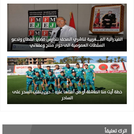
الفيدرالية المــــــغربية لناشري الصحف تتدارس قضايا القطاع وتدعو
السلطات العمومية الى حوار منتج وعقلاني
خطة أيت منا الفاشلة أو من أفتاها عليه ….حين ينقلب السحر على
الساحر
اترك تعليقاً