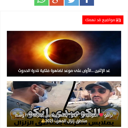
مواضيع قد تهمك
غد الإثنين …الأرض على موعد لضاهرة فلكية نادرة الحدوث
برافو
الكوميدي ” ايكو ” يظهر بملابس ممزقة ???? وسط
مناطق زلزال المغرب 2023