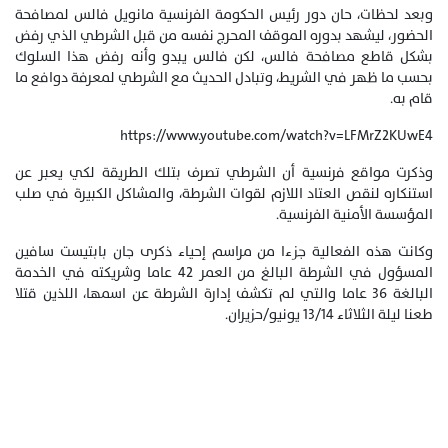
وبعد لحظات، حان دور رئيس الحكومة الفرنسية مانويل فالس لمصافحة
الحضور، ليشهد بدوره الموقف المحرج نفسه من قبل الشرطي الذي رفض
بشكل قاطع مصافحة فالس، لكن فالس يبدو وأنه رفض هذا السلوك
بحسب ما ظهر في الشريط، وتبادل الحديث مع الشرطي لمعرفة دوافع ما
قام به.
https://www.youtube.com/watch?v=LFMrZ2KUwE4
وذكرت مواقع فرنسية أن الشرطي تصرف بتلك الطريقة لكي يعبر عن
استنكاره لنقص العتاد اللازم لقوات الشرطة، والمشاكل الكبيرة في صلب
المؤسسة الأمنية الفرنسية.
وكانت هذه الفعالية جزءا من مراسم إحياء ذكرى جان بابتيست سافين
المسؤول في الشرطة البالغ من العمر 42 عاما وشريكته في الخدمة
البالغة 36 عاما والتي لم تكشف إدارة الشرطة عن اسمها، اللذين قتلا
طعنا ليلة الثلاثاء 13/14 يونيو/حزيران.