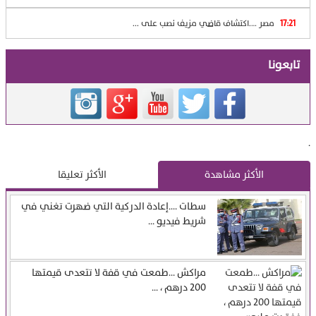
17:21
مصر ….اكتشاف قاضي مزيف نصب على ...
تابعونا
.
الأكثر مشاهدة
الأكثر تعليقا
سطات ….إعادة الدركية التي ضهرت تغني في
شريط فيديو ...
مراكش …طمعت في قفة لا تتعدى قيمتها
200 درهم ، ...