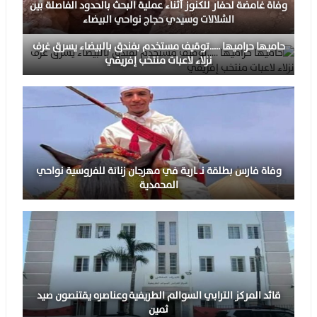
وفاة غامضة لحفار للكنوز أثناء عملية البحث بالحدود الفاصلة بين
الشلالات وسيدي حجاج نواحي البيضاء
حاميها حراميها …..توقيف مستخدم بفندق بالبيضاء يسرق غرف
نزلاء لاعبات منتخب إفريقي
وفاة فارس بطلقة نـ ـارية في مهرجان زناتة للفروسية نواحي
المحمدية
قائد المركز الترابي السوالم الطريفية وعناصره يقتنصون صيد
ثمين