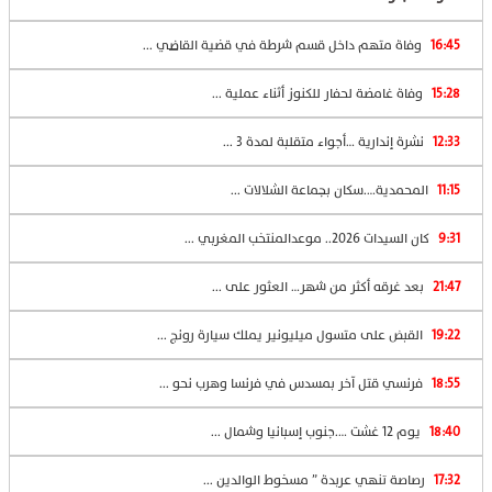
16:45
وفاة متهم داخل قسم شرطة في قضية القاضي ...
15:28
وفاة غامضة لحفار للكنوز أثناء عملية ...
12:33
نشرة إندارية …أجواء متقلبة لمدة 3 ...
11:15
المحمدية….سكان بجماعة الشلالات ...
9:31
كان السيدات 2026.. موعدالمنتخب المغربي ...
21:47
بعد غرقه أكثر من شهر… العثور على ...
19:22
القبض على متسول ميليونير يملك سيارة رونج ...
18:55
فرنسي قتل آخر بمسدس في فرنسا وهرب نحو ...
18:40
يوم 12 غشت ….جنوب إسبانيا وشمال ...
17:32
رصاصة تنهي عربدة ” مسخوط الوالدين ...