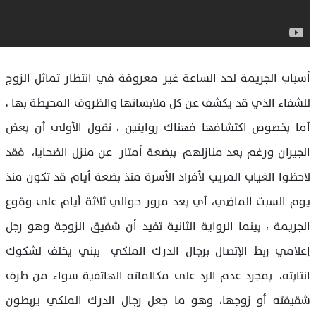
أسباب الجريمة لحد الساعة غير معروفة في انتظار تماثل الزوج
للشفاء الذي قد يكشف عن كل ملابساتها والظروف المحيطة بها ،
أما بخصوص اكتشافها فهناك روايتين ، تقول الأولى أن بعض
الجيران ورغم بعد منازلهم ببضعة أمتار عن منزل الضحايا، فقد
لاحظوا الغياب المريب لأفراد الأسرة منذ بضعة أيام قد تكون منذ
يوم السبت الماضي، أي بعد مرور حوالي ثلاثة أيام على وقوع
الجريمة ، بينما الرواية الثانية تفيد أن شقيق الزوجة وهو رجل
إعلامي ربط الإتصال برجال الدرك الملكي ببني يخلف لشكوك
انتابته، بمجرد عدم الرد على مكالماته الهاتفية سواء من طرف
شقيقته أو زوجها، وهو ما جعل رجال الدرك الملكي يربطون