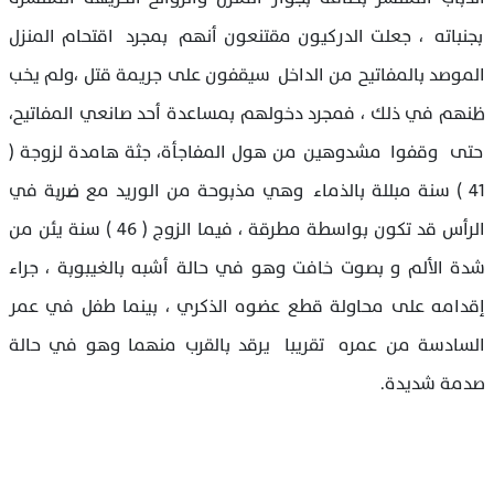
بجنباته ، جعلت الدركيون مقتنعون أنهم بمجرد اقتحام المنزل
الموصد بالمفاتيح من الداخل سيقفون على جريمة قتل ،ولم يخب
ظنهم في ذلك ، فمجرد دخولهم بمساعدة أحد صانعي المفاتيح،
حتى وقفوا مشدوهين من هول المفاجأة، جثة هامدة لزوجة (
41 ) سنة مبللة بالذماء وهي مذبوحة من الوريد مع ضربة في
الرأس قد تكون بواسطة مطرقة ، فيما الزوج ( 46 ) سنة يئن من
شدة الألم و بصوت خافت وهو في حالة أشبه بالغيبوبة ، جراء
إقدامه على محاولة قطع عضوه الذكري ، بينما طفل في عمر
السادسة من عمره تقريبا يرقد بالقرب منهما وهو في حالة
صدمة شديدة.