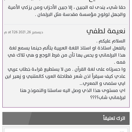
حقا شيء يندى له الجبين ، إلا جبين الأحزاب ومن يزكي الأمية
والجهل لولوج مؤسسة مقدسة مثل البرلمان .
نعيمة لطفي
ديسمبر 26, 2021 at 7:26 م
السلام عليكم .
بالفعل استاذة او استاذ اللغة العربية يتألم حينما يسمع لغة
هذا البرلماني و يحس بها تأن من فرط الوجع و هي تلاك في
فمه .
وا حسرتاه على لغة القرآن . من لا يستطيع قراءة خطاب عربي
عادي كيف سيقرأ اذن شعر فطاحلة العرب كالمتنبي و زهير ابن
ابي سلمى و المعري…
اي مستوى هذا الذي وصل اليه ساستنا والنموذج هنا
لبرلماني شاب؟؟؟؟
اترك تعليقاً