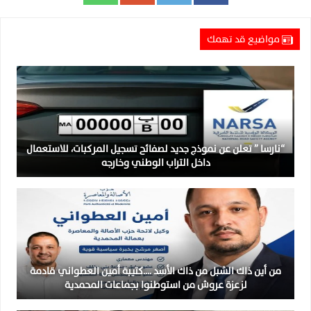
مواضيع قد تهمك
“نارسا ” تعلن عن نموذج جديد لصفائح تسجيل المركبات، للاستعمال
داخل التراب الوطني وخارجه
من أين ذاك الشبل من ذاك الأسد ….كتيبة أمين العطواني قادمة
لزعزة عروش من استوطنوا بجماعات المحمدية