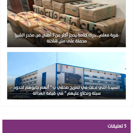
ضربة معلم….درك كتامة يحجز أكثر من 5 أطنان من مخدر الشيرا
محملة على متن شاحنة
السيدة التي ادعت في تصريح صحفي ب ” أنهم جابوهم لحدود
سبتة وتخلاو عليهم ” في قبضة العدالة
5 تعليقات