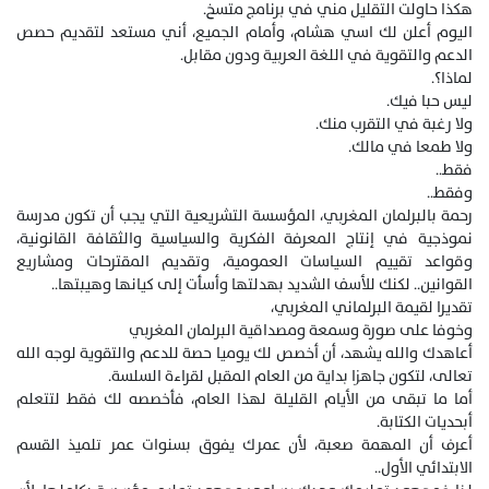
هكذا حاولت التقليل مني في برنامج متسخ.
اليوم أعلن لك اسي هشام، وأمام الجميع، أني مستعد لتقديم حصص
الدعم والتقوية في اللغة العربية ودون مقابل.
لماذا؟.
ليس حبا فيك.
ولا رغبة في التقرب منك.
ولا طمعا في مالك.
فقط..
وفقط..
رحمة بالبرلمان المغربي، المؤسسة التشريعية التي يجب أن تكون مدرسة
نموذجية في إنتاج المعرفة الفكرية والسياسية والثقافة القانونية،
وقواعد تقييم السياسات العمومية، وتقديم المقترحات ومشاريع
القوانين.. لكنك للأسف الشديد بهدلتها وأسأت إلى كيانها وهيبتها..
تقديرا لقيمة البرلماني المغربي،
وخوفا على صورة وسمعة ومصداقية البرلمان المغربي
أعاهدك والله يشهد، أن أخصص لك يوميا حصة للدعم والتقوية لوجه الله
تعالى، لتكون جاهزا بداية من العام المقبل لقراءة السلسة.
أما ما تبقى من الأيام القليلة لهذا العام، فأخصصه لك فقط لتتعلم
أبحديات الكتابة.
أعرف أن المهمة صعبة، لأن عمرك يفوق بسنوات عمر تلميذ القسم
الابتدائي الأول..