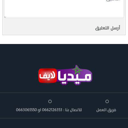
أرسل التعليق
فريق العمل
للاتصال بنا : 0662126353 او 0663065550