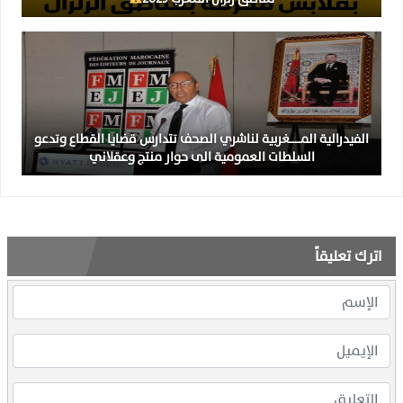
الفيدرالية المــــــغربية لناشري الصحف تتدارس قضايا القطاع وتدعو
السلطات العمومية الى حوار منتج وعقلاني
اترك تعليقاً