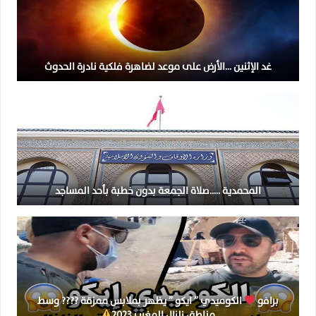
غد الإثنين …الأرض على موعد لضاهرة فلكية نادرة الحدوث
المحمدية …..صلاة الجمعة بدون خطبة بأحد المساجد
برافو
الكوميدي ” ايكو ” يظهر بملابس ممزقة ???? وسط
مناطق زلزال المغرب 2023