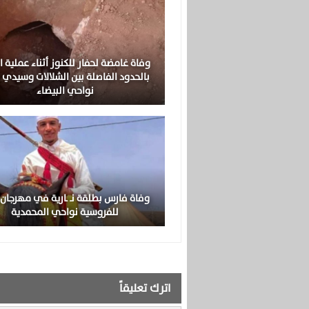
وفاة غامضة لحفار للكنوز أثناء عملية ا
بالحدود الفاصلة بين الشلالات وسيدي 
نواحي البيضاء
وفاة فارس بطلقة نـ ـارية في مهرجان ز
للفروسية نواحي المحمدية
اترك تعليقاً