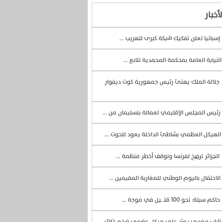
أخبار
إسبانيا تعلن تفكيك شبكة كبرى لتهريب ...
لنيابة العامة بمحكمة المحمدية تتابع ...
جلالة الملك يهنئ رئيس جمهورية كوت ديفوار
رئيس المجلس الإقليمي لعمالة بنسليمان من ...
لهيكل العظمي بشاطئ الداخلة يعود للحوت ...
الجزائر ترضخ لفرنسا وتوقف أخطر منظمة ...
الاحتفال باليوم الوطني للمغاربة المقيمين ...
حاكم سبتة: نحو 100 قتــ ـيل في موجة ...
اب مغربي يعثر على هيكل عضمي ضخم لكائن