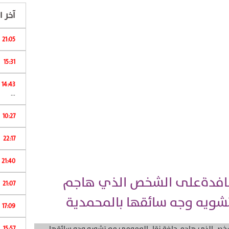
آخر ال
21:05
15:31
ا
14:43
...
10:27
22:17
ا
21:40
حكم بـ 8 أشهر نافدةعلى الشخص الذي هاجم
21:07
شويه وجه سائقها بالمحمدية
17:09
15:57
ش