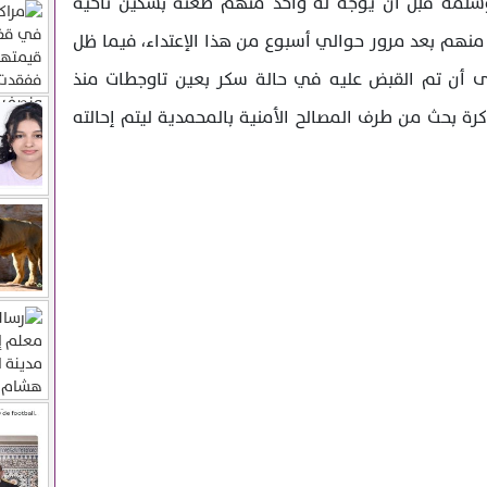
شتمه قبل أن يوجه له واحد منهم طعنة بسكين ناحية
ين منهم بعد مرور حوالي أسبوع من هذا الإعتداء، فيما ظل
إلى أن تم القبض عليه في حالة سكر بعين تاوجطات منذ
ة بحث من طرف المصالح الأمنية بالمحمدية ليتم إحالته