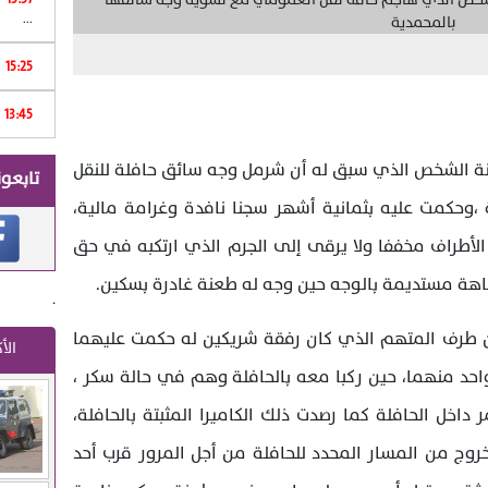
...
15:25
Print
13:45
انة الشخص الذي سبق له أن شرمل وجه سائق حافلة للنقل
تابعون
،وحكمت عليه بثمانية أشهر سجنا نافدة وغرامة مالية،
لأطراف مخففا ولا يرقى إلى الجرم الذي ارتكبه في حق
هة مستديمة بالوجه حين وجه له طعنة غادرة بسكين.
.
من طرف المتهم الذي كان رفقة شريكين له حكمت عليهما
الأ
احد منهما، حين ركبا معه بالحافلة وهم في حالة سكر ،
خل الحافلة كما رصدت ذلك الكاميرا المثبتة بالحافلة،
وج من المسار المحدد للحافلة من أجل المرور قرب أحد