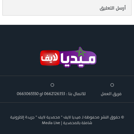
أرسل التعليق
فريق العمل
للاتصال بنا : 0662126353 او 0663065550
© حقوق النشر محفوظة لـ ميديا لايف " محمدية لايف " جريدة إلكترونية
شاملة بالمحمدية | Media Live