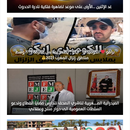
غد الإثنين …الأرض على موعد لضاهرة فلكية نادرة الحدوث
برافو
الكوميدي ” ايكو ” يظهر بملابس ممزقة ???? وسط
مناطق زلزال المغرب 2023
الفيدرالية المــــــغربية لناشري الصحف تتدارس قضايا القطاع وتدعو
السلطات العمومية الى حوار منتج وعقلاني