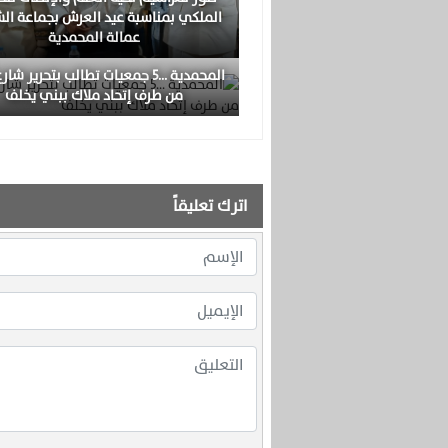
الملكي بمناسبة عيد العرش بجماعة الش
عمالة المحمدية
المحمدية …5 جمعيات تطالب بتحرير شارع
من طرف إتحاد ملاك ببني يخلف
اترك تعليقاً