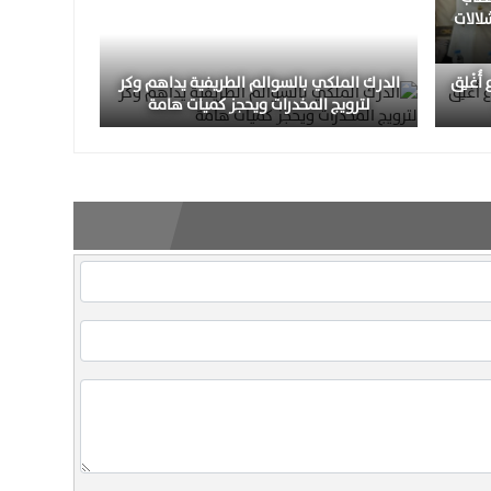
لالات
 أُغْلِق
الدرك الملكي بالسوالم الطريفية يداهم وكر
لترويج المخدرات ويحجز كميات هامة