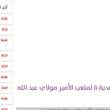
آخر ال
21:05
15:31
ا
14:43
...
10:27
22:17
ا
21:40
ة ة لملعب الأمير مولاي عبد الله
21:07
17:09
15:57
ش