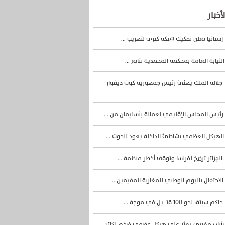
أخبار
إسبانيا تعلن تفكيك شبكة كبرى لتهريب ...
لنيابة العامة بمحكمة المحمدية تتابع ...
جلالة الملك يهنئ رئيس جمهورية كوت ديفوار
رئيس المجلس الإقليمي لعمالة بنسليمان من ...
لهيكل العظمي بشاطئ الداخلة يعود للحوت ...
الجزائر ترضخ لفرنسا وتوقف أخطر منظمة ...
الاحتفال باليوم الوطني للمغاربة المقيمين ...
حاكم سبتة: نحو 100 قتــ ـيل في موجة ...
اب مغربي يعثر على هيكل عضمي ضخم لكائن