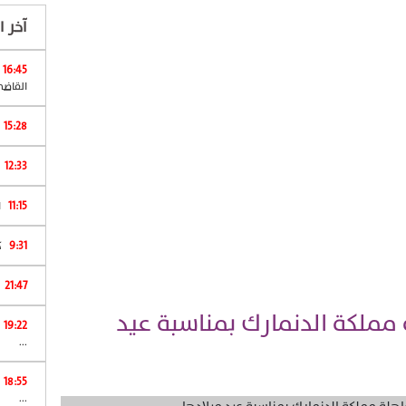
آخر ال
16:45
القاضي
15:28
12:33
11:15
ا
9:31
كان 
21:47
مملكة الدنمارك بمناسبة عيد
19:22
...
18:55
...