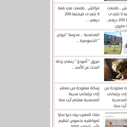
مراكش …طمعت في قفة
لا تتعدى قيمتها 200
درهم ، ...
المحمدية … مدرسة “نيوتن
” الخصوصية ...
فريق ” أمودو ” ينهي رحلة
البحث عن الأسد ...
رسالة مفتوحة من معلم
إلى برلماني مدينة
المحمدية هشام أيت منة
ملك المغرب يزف خبرا سارا
لمواطنيه بخصوص تنظيم
كأس العالم 2030