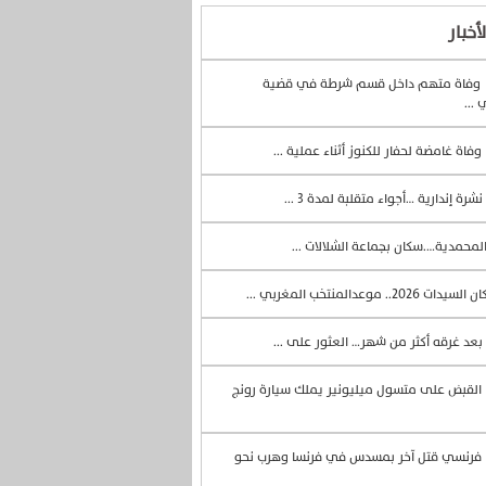
أخبار
وفاة متهم داخل قسم شرطة في قضية
 ...
وفاة غامضة لحفار للكنوز أثناء عملية ...
نشرة إندارية …أجواء متقلبة لمدة 3 ...
لمحمدية….سكان بجماعة الشلالات ...
السيدات 2026.. موعدالمنتخب المغربي ...
بعد غرقه أكثر من شهر… العثور على ...
القبض على متسول ميليونير يملك سيارة رونج
فرنسي قتل آخر بمسدس في فرنسا وهرب نحو