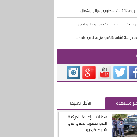
يوم 12 غشت ….جنوب إسبانيا وشمال ...
صاصة تنهي عربدة ” مسخوط الوالدين ...
صر ….اكتشاف قاضي مزيف نصب على ...
ا
كثر مشاهدة
الأكثر تعليقا
سطات ….إعادة الدركية
التي ضهرت تغني في
شريط فيديو ...