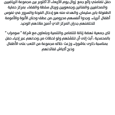
حفل تضامني رائع جمع زوال يوم الأربعاء 21 أكتوبر بين مجموعة الرياضيين
والصحافيين والفنانين وجمعويين ورجال سلطة والقضاء بمركز حماية
الطفولة بابن سليمان، والهدف منه هو إدخال الفرحة والسرور في نفوس
أطفال أبرياء، وجدوا أنفسهم محرومين من عطف وحنان الأبوة والأمومة
لتحتضنهم جدران المركز الذي أصبح ملاذهم الوحيد.
لكن جمعية نهضة زناتة للتضامن والتنمية وبتعاون مع شركة ” سومراب ”
بالمحمدية ، أبت إلى أن تنتشلهم ولو لحظات من وحدتهم عبر إحياء حفل
بمناسبة ذكرى عاشوراء، وزعت خلاله مجموعة من اللعب على الأطفال
وذبح أكباش لفائدتهم