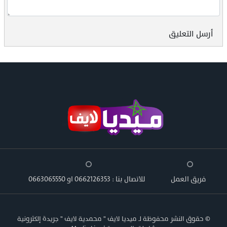
أرسل التعليق
فريق العمل
للاتصال بنا : 0662126353 او 0663065550
© حقوق النشر محفوظة لـ ميديا لايف " محمدية لايف " جريدة إلكترونية