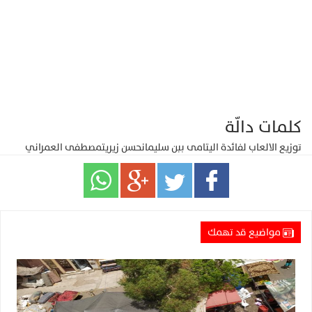
كلمات دالّة
توزيع الالعاب لفائدة اليتامى ببن سليمان
حسن زيريت
مصطفى العمراني
مواضيع قد تهمك