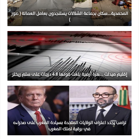
المحمدية….سكان بجماعة الشلالات يستنجدون بعامل العمالة ( صور
)
إقليم ميدلت ….هزة أرضية بلغت قوتها 4.8 درجات على سلم ريختر
ترامب يجدد اعتراف الولايات المتحدة بسيادة المغرب على صحراءه
في برقية لملك المغرب